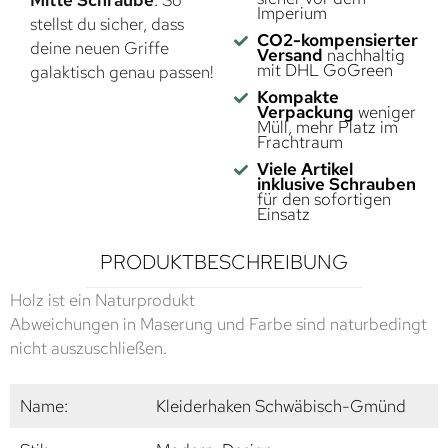
Mitte Schraube
. So
Imperium
stellst du sicher, dass
CO2-kompensierter
deine neuen Griffe
Versand
nachhaltig
mit DHL GoGreen
galaktisch genau passen!
Kompakte
Verpackung
weniger
Müll, mehr Platz im
Frachtraum
Viele Artikel
inklusive Schrauben
für den sofortigen
Einsatz
PRODUKTBESCHREIBUNG
Holz ist ein Naturprodukt
Abweichungen in Maserung und Farbe sind naturbedingt
nicht auszuschließen.
Name:
Kleiderhaken Schwäbisch-Gmünd