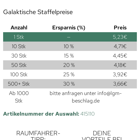
Galaktische Staffelpreise
Anzahl
Ersparnis (%)
Preis
1
Stk
—
5,23
€
10 Stk
10 %
4,71
€
30 Stk
15 %
4,45
€
50 Stk
20 %
4,18
€
100 Stk
25 %
3,92
€
500+ Stk
30 %
3,66
€
Ab 1000
bitte anfragen unter
info@lgm-
Stk
beschlag.de
Artikelnummer der Auswahl:
415110
RAUMFAHRER-
DEINE
TIPP:
VORTEILE BEI