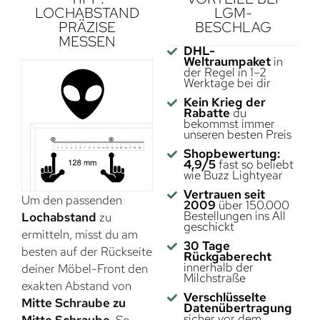
LOCHABSTAND
LGM-
PRÄZISE
BESCHLAG
MESSEN
DHL-
Weltraumpaket
in
der Regel in 1–2
Werktage bei dir
Kein Krieg der
Rabatte
du
bekommst immer
unseren besten Preis
Shopbewertung:
4,9/5
fast so beliebt
wie Buzz Lightyear
Vertrauen seit
Um den passenden
2009
über 150.000
Bestellungen ins All
Lochabstand
zu
geschickt
ermitteln, misst du am
30 Tage
besten auf der Rückseite
Rückgaberecht
innerhalb der
deiner Möbel-Front den
Milchstraße
exakten Abstand von
Verschlüsselte
Mitte Schraube zu
Datenübertragung
sicher vor dem