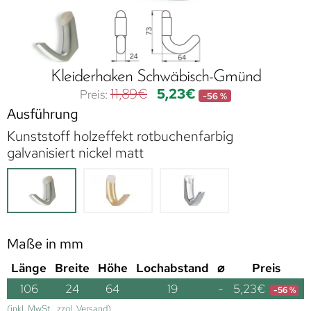
Kleiderhaken Schwäbisch-Gmünd
11,89
€
5,23
€
-56 %
Ausführung
Kunststoff holzeffekt rotbuchenfarbig
galvanisiert nickel matt
Maße in mm
Länge
Breite
Höhe
Lochabstand
⌀
Preis
106
24
64
19
-
5,23
€
-56 %
(inkl. MwSt., zzgl. Versand)