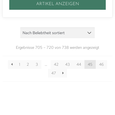
ARTIKEL ANZEIGEN
Ergebnisse 705 – 720 von 738 werden angezeigt
1
2
3
…
42
43
44
45
46
47