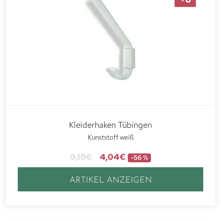
Kleiderhaken Tübingen
Kunststoff weiß
9,19
€
4,04
€
-56 %
ARTIKEL ANZEIGEN