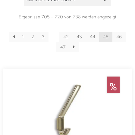
Ergebnisse 705 – 720 von 738 werden angezeigt
1
2
3
…
42
43
44
45
46
47