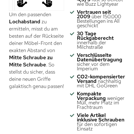
wie Buzz Lightyear
Vertrauen seit
Um den passenden
2009
über 150.000
Bestellungen ins All
Lochabstand
zu
geschickt
ermitteln, misst du am
30 Tage
besten auf der Rückseite
Rückgaberecht
innerhalb der
deiner Möbel-Front den
Milchstraße
exakten Abstand von
Verschlüsselte
Mitte Schraube zu
Datenübertragung
sicher vor dem
Mitte Schraube
. So
Imperium
stellst du sicher, dass
CO2-kompensierter
deine neuen Griffe
Versand
nachhaltig
mit DHL GoGreen
galaktisch genau passen!
Kompakte
Verpackung
weniger
Müll, mehr Platz im
Frachtraum
Viele Artikel
inklusive Schrauben
für den sofortigen
Einsatz