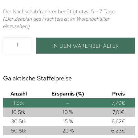
Der Nachschubfrachter benötigt etwa 5 – 7 Tage.
(Der Zeitplan des Frachters ist im Warenbehälter
einzusehen)
IN DEN WARENBEHÄLTER
Galaktische Staffelpreise
Anzahl
Ersparnis (%)
Preis
1
Stk
—
7,79
€
10 Stk
10 %
7,01
€
30 Stk
15 %
6,62
€
50 Stk
20 %
6,23
€