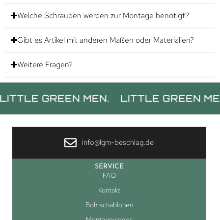
Welche Schrauben werden zur Montage benötigt?
Gibt es Artikel mit anderen Maßen oder Materialien?
Weitere Fragen?
E GREEN MEN.
LITTLE GREEN MEN.
L
info@lgm-beschlag.de
SERVICE
FAQ
Kontakt
Bohrschablonen
Montagevideos