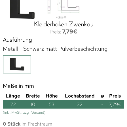
Kleiderhaken Zwenkau
7,79
€
Ausführung
Metall - Schwarz matt Pulverbeschichtung
Maße in mm
Länge
Breite
Höhe
Lochabstand
⌀
Preis
72
10
53
32
-
7,79
€
(inkl. MwSt., zzgl. Versand)
0 Stück
im Frachtraum