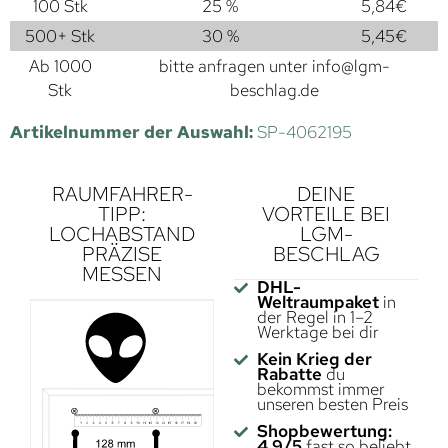
100 Stk
25 %
5,84
€
500+ Stk
30 %
5,45
€
Ab 1000
bitte anfragen unter
info@lgm-
Stk
beschlag.de
Artikelnummer der Auswahl:
SP-4062195
RAUMFAHRER-
DEINE
TIPP:
VORTEILE BEI
LOCHABSTAND
LGM-
PRÄZISE
BESCHLAG
MESSEN
DHL-
Weltraumpaket
in
der Regel in 1–2
Werktage bei dir
Kein Krieg der
Rabatte
du
bekommst immer
unseren besten Preis
Shopbewertung:
4,9/5
fast so beliebt