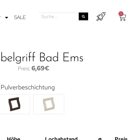
0
r
SALE
belgriff Bad Ems
6,69
€
r Pulverbeschichtung
Höhe
Lochabstand
⌀
Preis