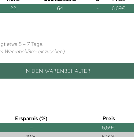
22
64
-
6,69
€
gt etwa 5 – 7 Tage.
t im Warenbehälter einzusehen)
IN DEN WARENBEHÄLTER
Ersparnis (%)
Preis
—
6,69
€
10 %
6,02
€