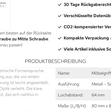
30 Tage Rückgaberech
Verschlüsselte Datenü
CO2-kompensierter Ve
 am besten auf der Rückseite
Kompakte Verpackung
w
raube zu Mitte Schraube
.
genau passen!
Viele Artikel inklusive 
PRODUKTBESCHREIBUNG
metrische Formensprache.
Name:
Möbelgrif
ng aus, die von einem
ung ist leicht angewinkelt,
Ausführung:
Metall – S
tik verleiht. Die klare
d, das sich nahtlos in
Lochabstand:
64 mm
Maße: (L/B/H)
80 mm x 