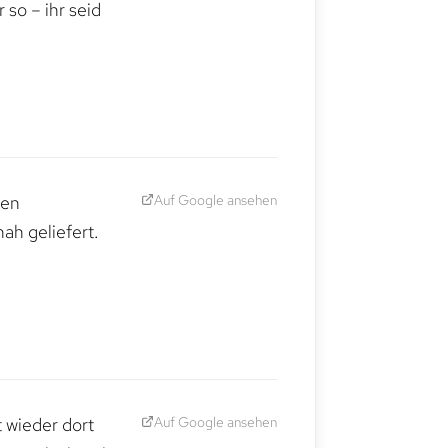
so – ihr seid
Auf Google ansehen
den
ah geliefert.
Auf Google ansehen
t wieder dort