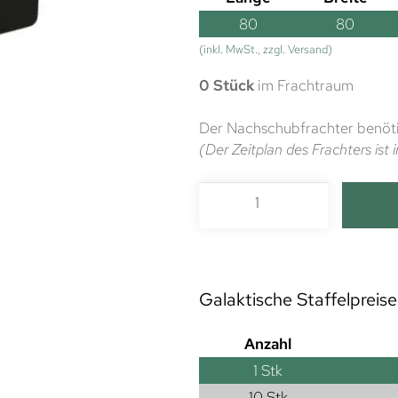
80
80
(inkl. MwSt., zzgl. Versand)
0 Stück
im Frachtraum
Der Nachschubfrachter benöti
(Der Zeitplan des Frachters is
Galaktische Staffelpreise
Anzahl
1
Stk
10 Stk