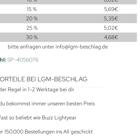
15 %
5,69
€
20 %
5,35
€
25 %
5,02
€
30 %
4,68
€
bitte anfragen unter
info@lgm-beschlag.de
hl:
SP-4056076
VORTEILE BEI LGM-BESCHLAG
der Regel in 1–2 Werktage bei dir
du bekommst immer unseren besten Preis
ast so beliebt wie Buzz Lightyear
r 150.000 Bestellungen ins All geschickt