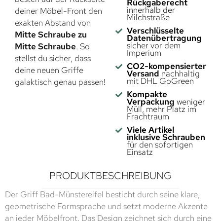
Rückgaberecht
innerhalb der
deiner Möbel-Front den
Milchstraße
exakten Abstand von
Verschlüsselte
Mitte Schraube zu
Datenübertragung
sicher vor dem
Mitte Schraube
. So
Imperium
stellst du sicher, dass
CO2-kompensierter
deine neuen Griffe
Versand
nachhaltig
mit DHL GoGreen
galaktisch genau passen!
Kompakte
Verpackung
weniger
Müll, mehr Platz im
Frachtraum
Viele Artikel
inklusive Schrauben
für den sofortigen
Einsatz
PRODUKTBESCHREIBUNG
Der Griff Bad-Münstereifel besticht durch seine klare,
geometrische Formsprache und setzt moderne Akzente
an jeder Möbelfront. Das Design zeichnet sich durch eine