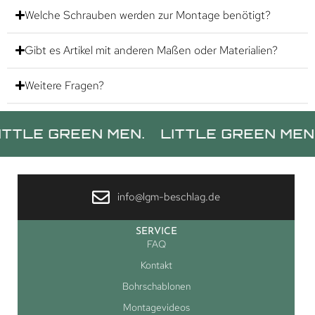
Welche Schrauben werden zur Montage benötigt?
Gibt es Artikel mit anderen Maßen oder Materialien?
Weitere Fragen?
GREEN MEN.
LITTLE GREEN MEN.
LIT
info@lgm-beschlag.de
SERVICE
FAQ
Kontakt
Bohrschablonen
Montagevideos