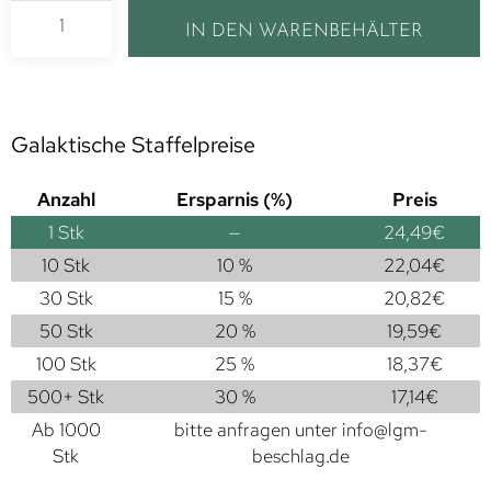
IN DEN WARENBEHÄLTER
Galaktische Staffelpreise
Anzahl
Ersparnis (%)
Preis
1
Stk
—
24,49
€
10 Stk
10 %
22,04
€
30 Stk
15 %
20,82
€
50 Stk
20 %
19,59
€
100 Stk
25 %
18,37
€
500+ Stk
30 %
17,14
€
Ab 1000
bitte anfragen unter
info@lgm-
Stk
beschlag.de