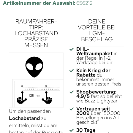
Artikelnummer der Auswahl:
656212
RAUMFAHRER-
DEINE
TIPP:
VORTEILE BEI
LOCHABSTAND
LGM-
PRÄZISE
BESCHLAG
MESSEN
DHL-
Weltraumpaket
in
der Regel in 1–2
Werktage bei dir
Kein Krieg der
Rabatte
du
bekommst immer
unseren besten Preis
Shopbewertung:
4,9/5
fast so beliebt
wie Buzz Lightyear
Vertrauen seit
Um den passenden
2009
über 150.000
Bestellungen ins All
Lochabstand
zu
geschickt
ermitteln, misst du am
30 Tage
besten auf der Rückseite