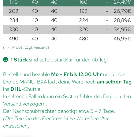
170
40
40
160
-
24,49
€
202
40
40
192
-
26,79
€
234
40
40
224
-
28,89
€
330
40
40
320
-
34,95
€
490
40
40
480
-
46,95
€
(inkl. MwSt., zzgl. Versand)
1 Stück
sind sofort startklar für den Abflug!
Bestelle und bezahle
Mo - Fr bis 12:00 Uhr
und unser
Droide MANU-BX4 lädt deine Ware noch
am selben Tag
ins
DHL
-Shuttle.
In seltenen Fällen kann ein Systemfehler des Droiden den
Versand verzögern.
Der Nachschubfrachter benötigt etwa 5 – 7 Tage.
(Der Zeitplan des Frachters ist im Warenbehälter
einzusehen)