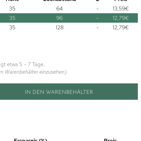
35
64
-
13,59
€
35
96
-
12,79
€
35
128
-
12,79
€
gt etwa 5 – 7 Tage.
t im Warenbehälter einzusehen)
IN DEN WARENBEHÄLTER
Ersparnis (%)
Preis