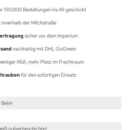
r 150.000 Bestellungen ins All geschickt
t
innerhalb der Milchstraße
bertragung
sicher vor dem Imperium
rsand
nachhaltig mit DHL GoGreen
eniger Müll, mehr Platz im Frachtraum
Schrauben
für den sofortigen Einsatz
f Belm
weiß pulverbeschichtet