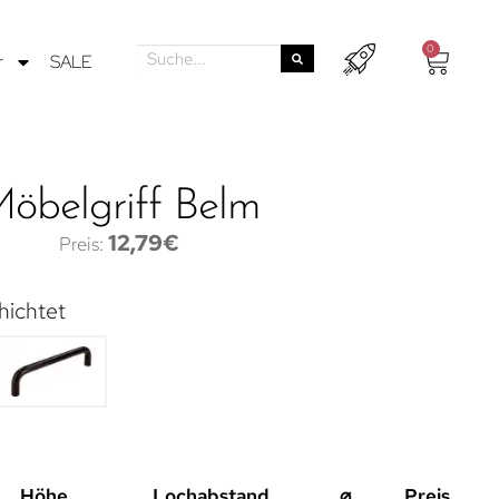
0
r
SALE
öbelgriff Belm
12,79
€
hichtet
Höhe
Lochabstand
⌀
Preis