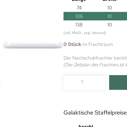
74
10
106
10
138
10
(inkl. MwSt., zzgl. Versand)
0 Stück
im Frachtraum
Der Nachschubfrachter benöti
(Der Zeitplan des Frachters is
Galaktische Staffelpreise
Anzahl