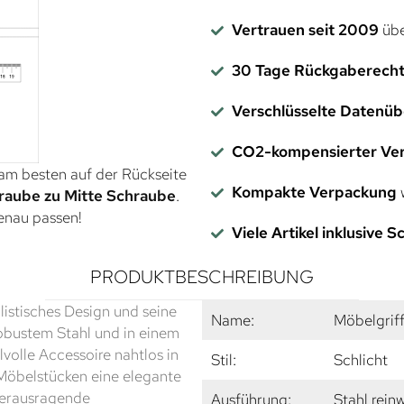
Vertrauen seit 2009
übe
30 Tage Rückgaberech
Verschlüsselte Datenü
CO2-kompensierter Ve
 am besten auf der Rückseite
Kompakte Verpackung
w
raube zu Mitte Schraube
.
genau passen!
Viele Artikel inklusive 
PRODUKTBESCHREIBUNG
listisches Design und seine
Name:
Möbelgrif
obustem Stahl und in einem
lvolle Accessoire nahtlos in
Stil:
Schlicht
r Möbelstücken eine elegante
herausragende
Ausführung:
Stahl rein