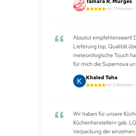
Tamara R. Murges
vor 2 Monaten ·
Absolut empfehlenswert! Di
Lieferung top, Qualität üb
meteorologische Touch hat 
für mich die Supernova un
Khaled Taha
vor 2 Monaten ·
Wir haben für unsere Küche
Küchenherstellern gab. LG
Verpackung der einzelnen G