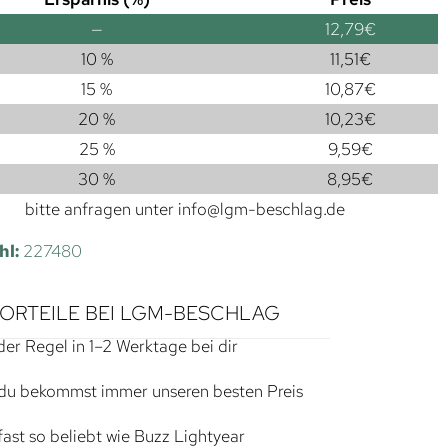
—
12,79
€
10 %
11,51
€
15 %
10,87
€
20 %
10,23
€
25 %
9,59
€
30 %
8,95
€
bitte anfragen unter
info@lgm-beschlag.de
hl:
227480
VORTEILE BEI LGM-BESCHLAG
der Regel in 1–2 Werktage bei dir
du bekommst immer unseren besten Preis
ast so beliebt wie Buzz Lightyear