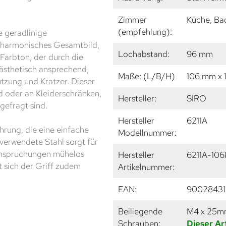
Zimmer
Küche, Ba
(empfehlung):
e geradlinige
 harmonisches Gesamtbild,
Lochabstand:
96 mm
 Farbton, der durch die
 ästhetisch ansprechend,
Maße: (L/B/H)
106 mm x 
zung und Kratzer. Dieser
ad oder an Kleiderschränken,
Hersteller:
SIRO
gefragt sind.
Hersteller
6211A
rung, die eine einfache
Modellnummer:
verwendete Stahl sorgt für
eanspruchungen mühelos
Hersteller
6211A-106
t sich der Griff zudem
Artikelnummer:
EAN:
90028431
Beiliegende
M4 x 25
Schrauben:
Dieser Ar