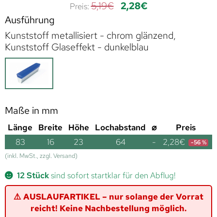
5,19
€
2,28
€
Ausführung
Kunststoff metallisiert - chrom glänzend,
Kunststoff Glaseffekt - dunkelblau
Maße in mm
Länge
Breite
Höhe
Lochabstand
⌀
Preis
83
16
23
64
-
2,28
€
-56 %
(inkl. MwSt., zzgl. Versand)
12 Stück
sind sofort startklar für den Abflug!
⚠️ AUSLAUFARTIKEL – nur solange der Vorrat
reicht! Keine Nachbestellung möglich.