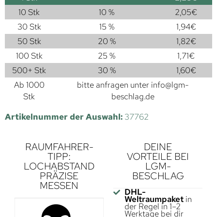
10 Stk
10 %
2,05
€
30 Stk
15 %
1,94
€
50 Stk
20 %
1,82
€
100 Stk
25 %
1,71
€
500+ Stk
30 %
1,60
€
Ab 1000
bitte anfragen unter
info@lgm-
Stk
beschlag.de
Artikelnummer der Auswahl:
37762
RAUMFAHRER-
DEINE
TIPP:
VORTEILE BEI
LOCHABSTAND
LGM-
PRÄZISE
BESCHLAG
MESSEN
DHL-
Weltraumpaket
in
der Regel in 1–2
Werktage bei dir