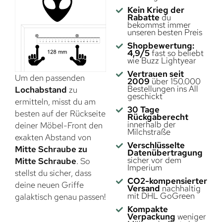
Kein Krieg der
Rabatte
du
bekommst immer
unseren besten Preis
Shopbewertung:
4,9/5
fast so beliebt
wie Buzz Lightyear
Vertrauen seit
Um den passenden
2009
über 150.000
Bestellungen ins All
Lochabstand
zu
geschickt
ermitteln, misst du am
30 Tage
besten auf der Rückseite
Rückgaberecht
innerhalb der
deiner Möbel-Front den
Milchstraße
exakten Abstand von
Verschlüsselte
Mitte Schraube zu
Datenübertragung
sicher vor dem
Mitte Schraube
. So
Imperium
stellst du sicher, dass
CO2-kompensierter
deine neuen Griffe
Versand
nachhaltig
mit DHL GoGreen
galaktisch genau passen!
Kompakte
Verpackung
weniger