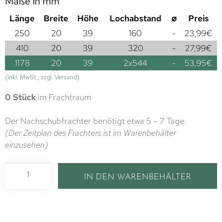
Maße in mm
Länge
Breite
Höhe
Lochabstand
⌀
Preis
250
20
39
160
-
23,99
€
410
20
39
320
-
27,99
€
1178
20
39
2x544
-
53,95
€
(inkl. MwSt., zzgl. Versand)
0 Stück
im Frachtraum
Der Nachschubfrachter benötigt etwa 5 – 7 Tage.
(Der Zeitplan des Frachters ist im Warenbehälter
einzusehen)
IN DEN WARENBEHÄLTER