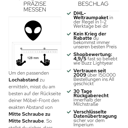
PRÄZISE
BESCHLAG
MESSEN
DHL-
Weltraumpaket
in
der Regel in 1–2
Werktage bei dir
Kein Krieg der
Rabatte
du
bekommst immer
unseren besten Preis
Shopbewertung:
4,9/5
fast so beliebt
wie Buzz Lightyear
Vertrauen seit
Um den passenden
2009
über 150.000
Bestellungen ins All
Lochabstand
zu
geschickt
ermitteln, misst du am
30 Tage
besten auf der Rückseite
Rückgaberecht
innerhalb der
deiner Möbel-Front den
Milchstraße
exakten Abstand von
Verschlüsselte
Mitte Schraube zu
Datenübertragung
sicher vor dem
Mitte Schraube
. So
Imperium
stellst du sicher, dass