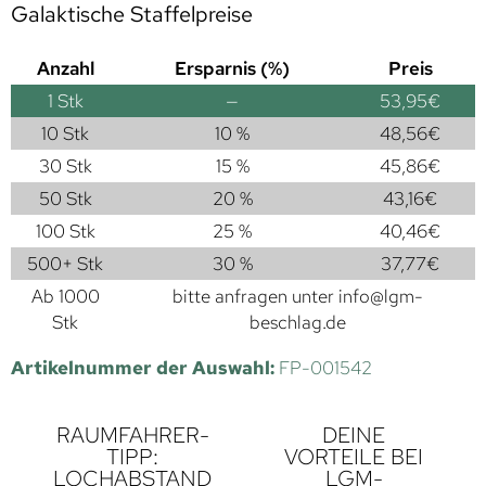
Galaktische Staffelpreise
Anzahl
Ersparnis (%)
Preis
1
Stk
—
53,95
€
10 Stk
10 %
48,56
€
30 Stk
15 %
45,86
€
50 Stk
20 %
43,16
€
100 Stk
25 %
40,46
€
500+ Stk
30 %
37,77
€
Ab 1000
bitte anfragen unter
info@lgm-
Stk
beschlag.de
Artikelnummer der Auswahl:
FP-001542
RAUMFAHRER-
DEINE
TIPP:
VORTEILE BEI
LOCHABSTAND
LGM-