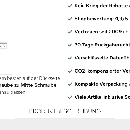
Kein Krieg der Rabatte
Shopbewertung: 4,9/5
f
Vertrauen seit 2009
übe
30 Tage Rückgaberech
Verschlüsselte Datenü
CO2-kompensierter Ve
 am besten auf der Rückseite
Kompakte Verpackung
w
raube zu Mitte Schraube
.
genau passen!
Viele Artikel inklusive 
PRODUKTBESCHREIBUNG