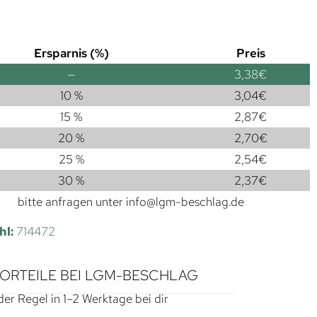
Ersparnis (%)
Preis
—
3,38
€
10 %
3,04
€
15 %
2,87
€
20 %
2,70
€
25 %
2,54
€
30 %
2,37
€
bitte anfragen unter
info@lgm-beschlag.de
hl:
714472
VORTEILE BEI LGM-BESCHLAG
der Regel in 1–2 Werktage bei dir