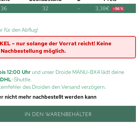
36
32
-
3,38
€
-56 %
ar für den Abflug!
L – nur solange der Vorrat reicht! Keine
Nachbestellung möglich.
bis 12:00 Uhr
und unser Droide MANU-BX4 lädt deine
DHL
-Shuttle.
ystemfehler des Droiden den Versand verzögern.
 der nicht mehr nachbestellt werden kann
IN DEN WARENBEHÄLTER