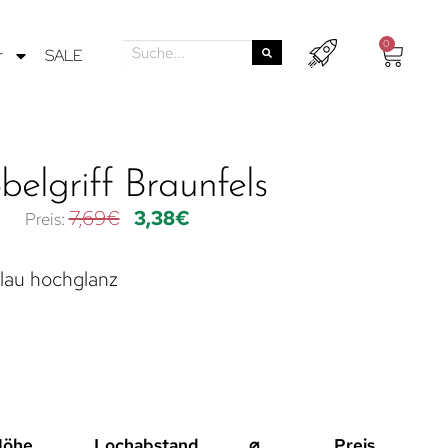
0
r
SALE
elgriff Braunfels
7,69
€
3,38
€
blau hochglanz
Höhe
Lochabstand
⌀
Preis