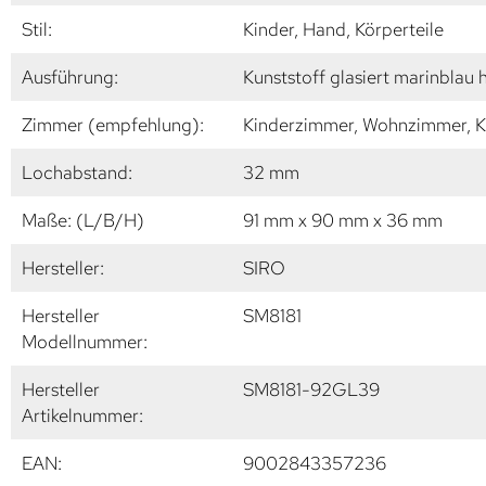
Stil:
Kinder, Hand, Körperteile
Ausführung:
Kunststoff glasiert marinblau
Zimmer (empfehlung):
Kinderzimmer, Wohnzimmer, K
Lochabstand:
32 mm
Maße: (L/B/H)
91 mm x 90 mm x 36 mm
Hersteller:
SIRO
Hersteller
SM8181
Modellnummer:
Hersteller
SM8181-92GL39
Artikelnummer:
EAN:
9002843357236