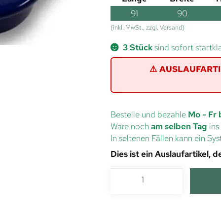
91
90
(inkl. MwSt., zzgl. Versand)
3 Stück
sind sofort startkl
⚠️ AUSLAUFARTIKE
Bestelle und bezahle
Mo - Fr 
Ware noch
am selben Tag
ins
In seltenen Fällen kann ein S
Dies ist ein Auslaufartikel,