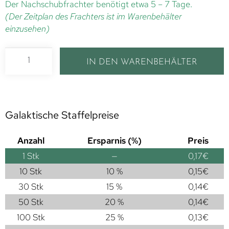
Der Nachschubfrachter benötigt etwa 5 – 7 Tage.
(Der Zeitplan des Frachters ist im Warenbehälter
einzusehen)
IN DEN WARENBEHÄLTER
Galaktische Staffelpreise
Anzahl
Ersparnis (%)
Preis
1
Stk
—
0,17
€
10 Stk
10 %
0,15
€
30 Stk
15 %
0,14
€
50 Stk
20 %
0,14
€
100 Stk
25 %
0,13
€