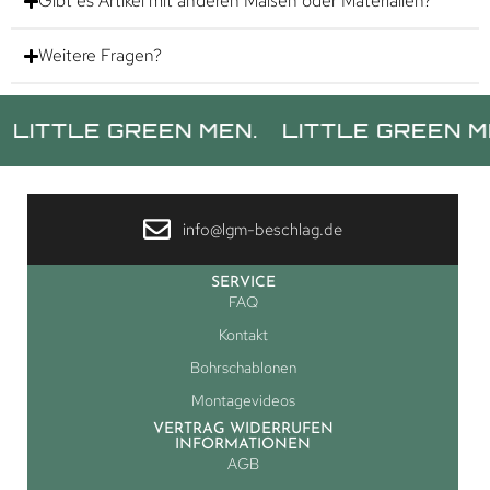
Gibt es Artikel mit anderen Maßen oder Materialien?
Weitere Fragen?
LE GREEN MEN.
LITTLE GREEN MEN.
L
info@lgm-beschlag.de
SERVICE
FAQ
Kontakt
Bohrschablonen
Montagevideos
VERTRAG WIDERRUFEN
INFORMATIONEN
AGB