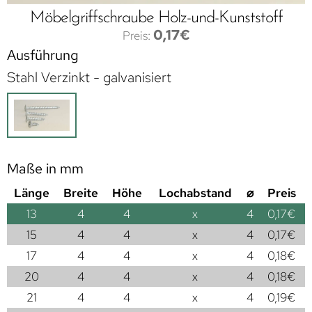
Möbelgriffschraube Holz-und-Kunststoff
0,17
€
Ausführung
Stahl Verzinkt - galvanisiert
Maße in mm
Länge
Breite
Höhe
Lochabstand
⌀
Preis
13
4
4
x
4
0,17
€
15
4
4
x
4
0,17
€
17
4
4
x
4
0,18
€
20
4
4
x
4
0,18
€
21
4
4
x
4
0,19
€