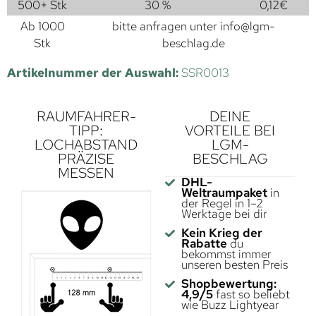
500+ Stk
30 %
0,12
€
Ab 1000
bitte anfragen unter
info@lgm-
Stk
beschlag.de
Artikelnummer der Auswahl:
SSR0013
RAUMFAHRER-
DEINE
TIPP:
VORTEILE BEI
LOCHABSTAND
LGM-
PRÄZISE
BESCHLAG
MESSEN
DHL-
Weltraumpaket
in
der Regel in 1–2
Werktage bei dir
Kein Krieg der
Rabatte
du
bekommst immer
unseren besten Preis
Shopbewertung:
4,9/5
fast so beliebt
wie Buzz Lightyear