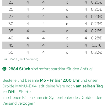
23
4
4
x
4
0,20
€
25
4
4
x
4
0,20
€
27
4
4
x
4
0,23
€
30
4
4
x
4
0,23
€
35
4
4
x
4
0,26
€
40
4
4
x
4
0,28
€
45
4
4
x
4
0,31
€
50
4
4
x
4
0,32
€
(inkl. MwSt., zzgl. Versand)
2884 Stück
sind sofort startklar für den Abflug!
Bestelle und bezahle
Mo - Fr bis 12:00 Uhr
und unser
Droide MANU-BX4 lädt deine Ware noch
am selben Tag
ins
DHL
-Shuttle.
In seltenen Fällen kann ein Systemfehler des Droiden den
Versand verzögern.