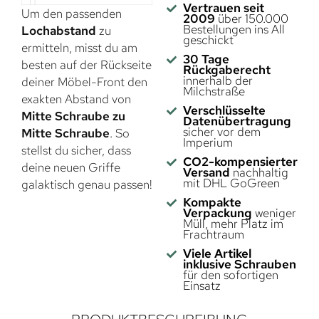
Vertrauen seit
Um den passenden
2009
über 150.000
Bestellungen ins All
Lochabstand
zu
geschickt
ermitteln, misst du am
30 Tage
besten auf der Rückseite
Rückgaberecht
innerhalb der
deiner Möbel-Front den
Milchstraße
exakten Abstand von
Verschlüsselte
Mitte Schraube zu
Datenübertragung
sicher vor dem
Mitte Schraube
. So
Imperium
stellst du sicher, dass
CO2-kompensierter
deine neuen Griffe
Versand
nachhaltig
mit DHL GoGreen
galaktisch genau passen!
Kompakte
Verpackung
weniger
Müll, mehr Platz im
Frachtraum
Viele Artikel
inklusive Schrauben
für den sofortigen
Einsatz