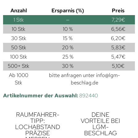
Anzahl
Ersparnis (%)
Preis
1
Stk
—
7,29
€
10 Stk
10 %
6,56
€
30 Stk
15 %
6,20
€
50 Stk
20 %
5,83
€
100 Stk
25 %
5,47
€
500+ Stk
30 %
5,10
€
Ab 1000
bitte anfragen unter
info@lgm-
Stk
beschlag.de
Artikelnummer der Auswahl:
892440
RAUMFAHRER-
DEINE
TIPP:
VORTEILE BEI
LOCHABSTAND
LGM-
PRÄZISE
BESCHLAG