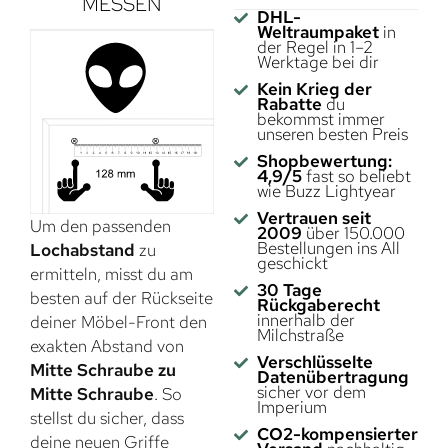
MESSEN
DHL-
Weltraumpaket
in
der Regel in 1–2
Werktage bei dir
Kein Krieg der
Rabatte
du
bekommst immer
unseren besten Preis
Shopbewertung:
4,9/5
fast so beliebt
wie Buzz Lightyear
Vertrauen seit
Um den passenden
2009
über 150.000
Bestellungen ins All
Lochabstand
zu
geschickt
ermitteln, misst du am
30 Tage
besten auf der Rückseite
Rückgaberecht
innerhalb der
deiner Möbel-Front den
Milchstraße
exakten Abstand von
Verschlüsselte
Mitte Schraube zu
Datenübertragung
sicher vor dem
Mitte Schraube
. So
Imperium
stellst du sicher, dass
CO2-kompensierter
deine neuen Griffe