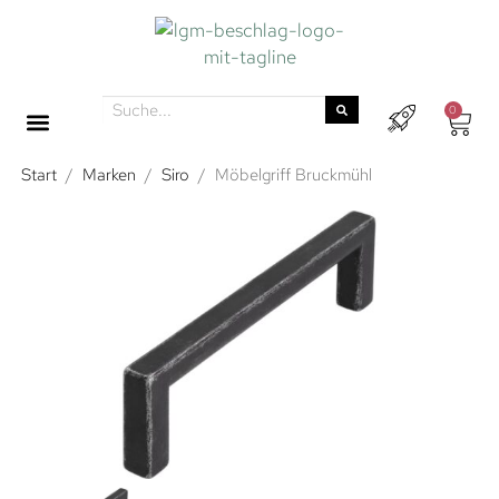
0
Start
/
Marken
/
Siro
/
Möbelgriff Bruckmühl