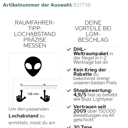
Artikelnummer der Auswahl:
837738
RAUMFAHRER-
DEINE
TIPP:
VORTEILE BEI
LOCHABSTAND
LGM-
PRÄZISE
BESCHLAG
MESSEN
DHL-
Weltraumpaket
in
der Regel in 1–2
Werktage bei dir
Kein Krieg der
Rabatte
du
bekommst immer
unseren besten Preis
Shopbewertung:
4,9/5
fast so beliebt
wie Buzz Lightyear
Vertrauen seit
Um den passenden
2009
über 150.000
Bestellungen ins All
Lochabstand
zu
geschickt
ermitteln, misst du am
30 Tage