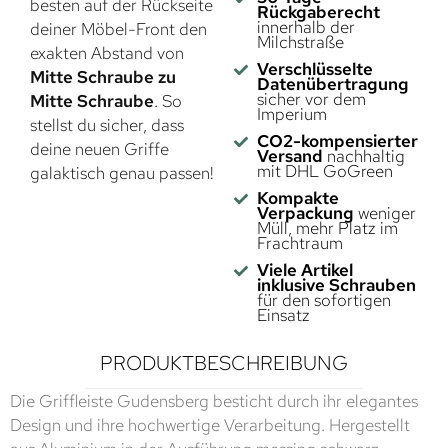
besten auf der Rückseite
Rückgaberecht
innerhalb der
deiner Möbel-Front den
Milchstraße
exakten Abstand von
Verschlüsselte
Mitte Schraube zu
Datenübertragung
sicher vor dem
Mitte Schraube
. So
Imperium
stellst du sicher, dass
CO2-kompensierter
deine neuen Griffe
Versand
nachhaltig
mit DHL GoGreen
galaktisch genau passen!
Kompakte
Verpackung
weniger
Müll, mehr Platz im
Frachtraum
Viele Artikel
inklusive Schrauben
für den sofortigen
Einsatz
PRODUKTBESCHREIBUNG
Die Griffleiste Gudensberg besticht durch ihr elegantes
Design und ihre hochwertige Verarbeitung. Hergestellt