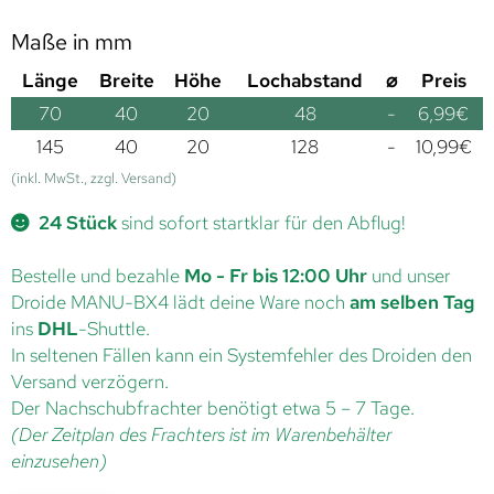
Maße in mm
Länge
Breite
Höhe
Lochabstand
⌀
Preis
70
40
20
48
-
6,99
€
145
40
20
128
-
10,99
€
(inkl. MwSt., zzgl. Versand)
24 Stück
sind sofort startklar für den Abflug!
Bestelle und bezahle
Mo - Fr bis 12:00 Uhr
und unser
Droide MANU-BX4 lädt deine Ware noch
am selben Tag
ins
DHL
-Shuttle.
In seltenen Fällen kann ein Systemfehler des Droiden den
Versand verzögern.
Der Nachschubfrachter benötigt etwa 5 – 7 Tage.
(Der Zeitplan des Frachters ist im Warenbehälter
einzusehen)