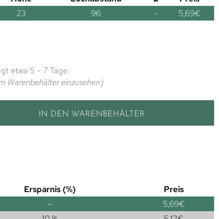
23
96
-
5,69
€
gt etwa 5 – 7 Tage.
t im Warenbehälter einzusehen)
IN DEN WARENBEHÄLTER
Ersparnis (%)
Preis
—
5,69
€
10 %
5,12
€