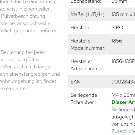
Lochabstand:
96 mm
odell durch seine robuste
äche ist in einem edlen,
Maße: (L/B/H)
135 mm x 
n Pulverbeschichtung
moderne, anspruchsvolle
Hersteller:
SIRO
ndlich gegenüber äußeren
Hersteller
1856
Modellnummer:
 Bedienung bei jeder
und der sorgfältig
Hersteller
1856-135
Dießen auch nach langer
Artikelnummer:
 nach einem langlebigen und
Wohnumgebung ist, findet
EAN:
9002843
nem eleganten
Beiliegende
M4 x 23
Schrauben:
Dieser Ar
Beiliegend
ausgelegt
von uns ni
Zusätzlich