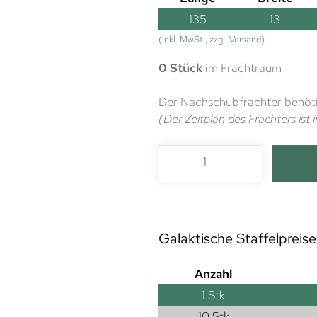
135
13
(inkl. MwSt., zzgl. Versand)
0 Stück
im Frachtraum
Der Nachschubfrachter benöti
(Der Zeitplan des Frachters is
Galaktische Staffelpreise
Anzahl
1
Stk
10 Stk