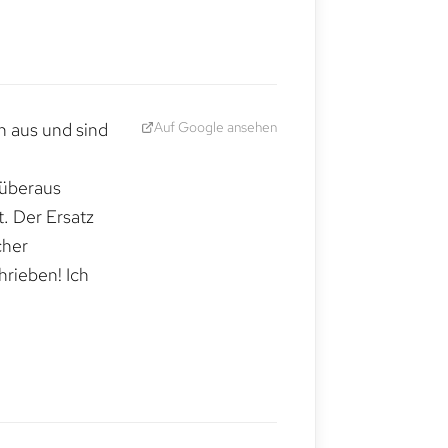
Auf Google ansehen
h aus und sind
 überaus
. Der Ersatz
cher
hrieben! Ich