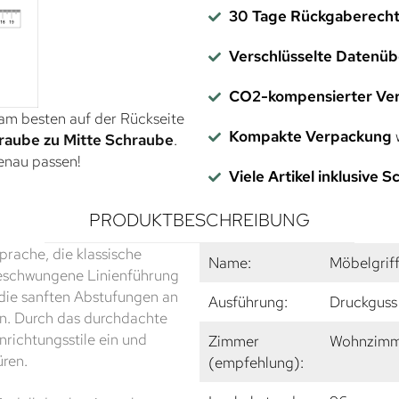
30 Tage Rückgaberech
Verschlüsselte Datenü
CO2-kompensierter Ve
 am besten auf der Rückseite
Kompakte Verpackung
w
raube zu Mitte Schraube
.
genau passen!
Viele Artikel inklusive 
PRODUKTBESCHREIBUNG
prache, die klassische
Name:
Möbelgrif
geschwungene Linienführung
 die sanften Abstufungen an
Ausführung:
Druckguss
en. Durch das durchdachte
nrichtungsstile ein und
Zimmer
Wohnzimme
üren.
(empfehlung):