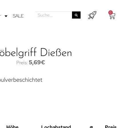
0
r
SALE
belgriff Dießen
5,69
€
ulverbeschichtet
Höhe
Lochabstand
⌀
Preis