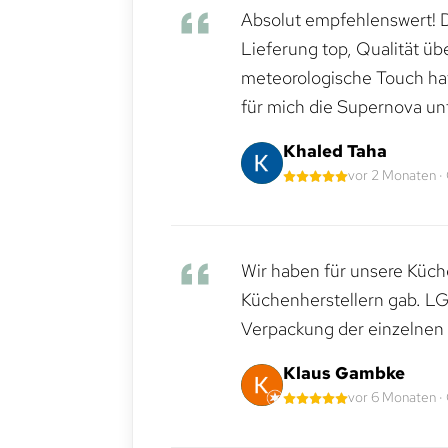
Absolut empfehlenswert! Di
Lieferung top, Qualität üb
meteorologische Touch hat 
für mich die Supernova un
Khaled Taha
vor 2 Monaten ·
Wir haben für unsere Küche
Küchenherstellern gab. LG
Verpackung der einzelnen G
Klaus Gambke
vor 6 Monaten ·