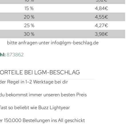
15 %
4,84
€
20 %
4,55
€
25 %
4,27
€
30 %
3,98
€
bitte anfragen unter
info@lgm-beschlag.de
hl:
873862
VORTEILE BEI LGM-BESCHLAG
der Regel in 1–2 Werktage bei dir
du bekommst immer unseren besten Preis
ast so beliebt wie Buzz Lightyear
r 150.000 Bestellungen ins All geschickt