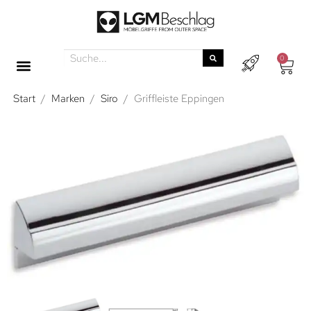
0
Start
/
Marken
/
Siro
/
Griffleiste Eppingen