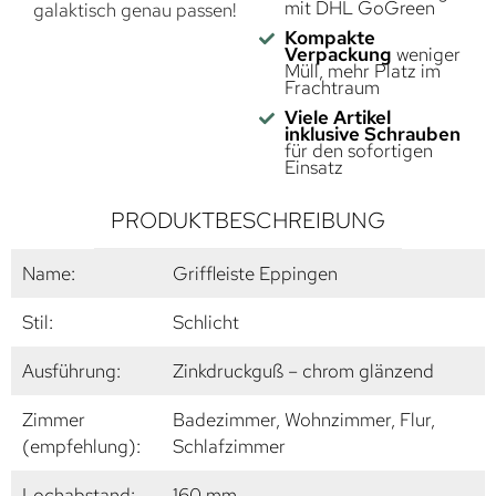
mit DHL GoGreen
galaktisch genau passen!
Kompakte
Verpackung
weniger
Müll, mehr Platz im
Frachtraum
Viele Artikel
inklusive Schrauben
für den sofortigen
Einsatz
PRODUKTBESCHREIBUNG
Name:
Griffleiste Eppingen
Stil:
Schlicht
Ausführung:
Zinkdruckguß – chrom glänzend
Zimmer
Badezimmer, Wohnzimmer, Flur,
(empfehlung):
Schlafzimmer
Lochabstand:
160 mm