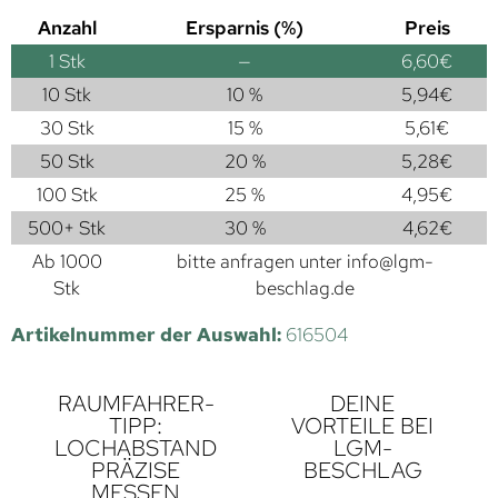
Anzahl
Ersparnis (%)
Preis
1
Stk
—
6,60
€
10 Stk
10 %
5,94
€
30 Stk
15 %
5,61
€
50 Stk
20 %
5,28
€
100 Stk
25 %
4,95
€
500+ Stk
30 %
4,62
€
Ab 1000
bitte anfragen unter
info@lgm-
Stk
beschlag.de
Artikelnummer der Auswahl:
616504
RAUMFAHRER-
DEINE
TIPP:
VORTEILE BEI
LOCHABSTAND
LGM-
PRÄZISE
BESCHLAG
MESSEN