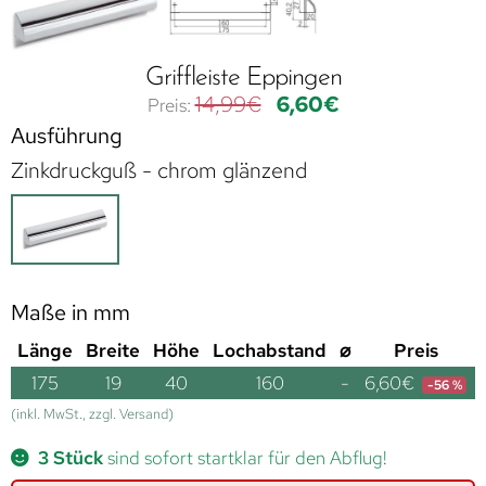
Griffleiste Eppingen
14,99
€
6,60
€
Ausführung
Zinkdruckguß - chrom glänzend
Maße in mm
Länge
Breite
Höhe
Lochabstand
⌀
Preis
175
19
40
160
-
6,60
€
-56 %
(inkl. MwSt., zzgl. Versand)
3 Stück
sind sofort startklar für den Abflug!