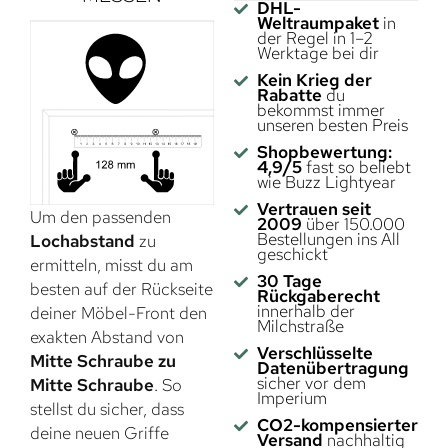
DHL-
Weltraumpaket
in
der Regel in 1–2
Werktage bei dir
Kein Krieg der
Rabatte
du
bekommst immer
unseren besten Preis
Shopbewertung:
4,9/5
fast so beliebt
wie Buzz Lightyear
Vertrauen seit
Um den passenden
2009
über 150.000
Bestellungen ins All
Lochabstand
zu
geschickt
ermitteln, misst du am
30 Tage
besten auf der Rückseite
Rückgaberecht
innerhalb der
deiner Möbel-Front den
Milchstraße
exakten Abstand von
Verschlüsselte
Mitte Schraube zu
Datenübertragung
sicher vor dem
Mitte Schraube
. So
Imperium
stellst du sicher, dass
CO2-kompensierter
deine neuen Griffe
Versand
nachhaltig