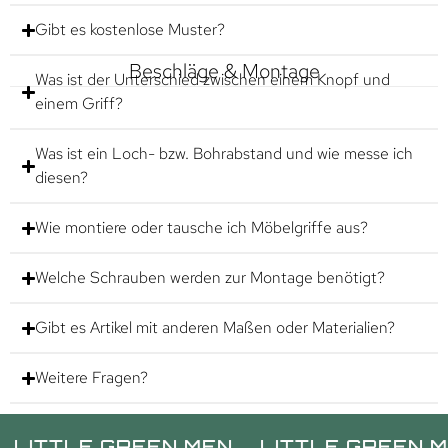
Gibt es kostenlose Muster?
Beschläge & Montage
Was ist der Unterschied zwischen einem Knopf und
einem Griff?
Was ist ein Loch- bzw. Bohrabstand und wie messe ich
diesen?
Wie montiere oder tausche ich Möbelgriffe aus?
Welche Schrauben werden zur Montage benötigt?
Gibt es Artikel mit anderen Maßen oder Materialien?
Weitere Fragen?
LE GREEN MEN.
LITTLE GREEN MEN.
L