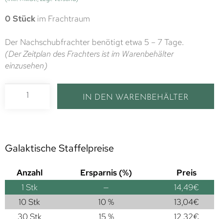
0 Stück
im Frachtraum
Der Nachschubfrachter benötigt etwa 5 – 7 Tage.
(Der Zeitplan des Frachters ist im Warenbehälter
einzusehen)
IN DEN WARENBEHÄLTER
Galaktische Staffelpreise
Anzahl
Ersparnis (%)
Preis
1
Stk
—
14,49
€
10 Stk
10 %
13,04
€
30 Stk
15 %
12,32
€