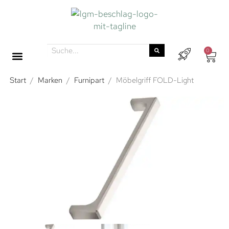
0
Start
/
Marken
/
Furnipart
/
Möbelgriff FOLD-Light