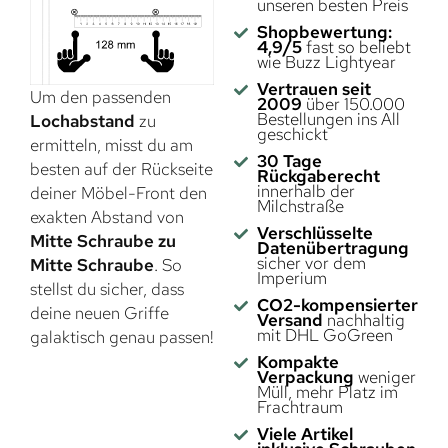
unseren besten Preis
Shopbewertung:
4,9/5
fast so beliebt
wie Buzz Lightyear
Vertrauen seit
Um den passenden
2009
über 150.000
Bestellungen ins All
Lochabstand
zu
geschickt
ermitteln, misst du am
30 Tage
besten auf der Rückseite
Rückgaberecht
innerhalb der
deiner Möbel-Front den
Milchstraße
exakten Abstand von
Verschlüsselte
Mitte Schraube zu
Datenübertragung
sicher vor dem
Mitte Schraube
. So
Imperium
stellst du sicher, dass
CO2-kompensierter
deine neuen Griffe
Versand
nachhaltig
mit DHL GoGreen
galaktisch genau passen!
Kompakte
Verpackung
weniger
Müll, mehr Platz im
Frachtraum
Viele Artikel