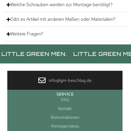
Welche Schrauben werden zur Montage benötigt?
Gibt es Artikel mit anderen Maßen oder Materialien?
Weitere Fragen?
LE GREEN MEN.
LITTLE GREEN MEN.
L
info@lgm-beschlag.de
SERVICE
FAQ
Kontakt
Bohrschablonen
Montagevideos