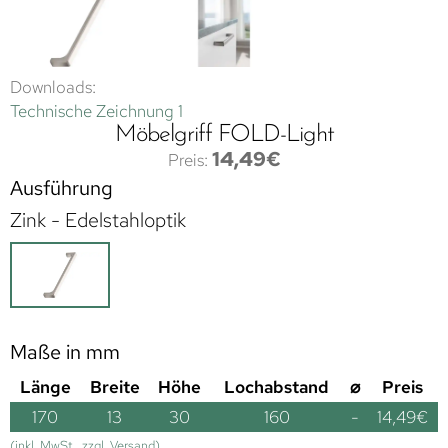
Downloads:
Technische Zeichnung 1
Möbelgriff FOLD-Light
14,49
€
Ausführung
Zink - Edelstahloptik
Maße in mm
Länge
Breite
Höhe
Lochabstand
⌀
Preis
170
13
30
160
-
14,49
€
(inkl. MwSt., zzgl. Versand)