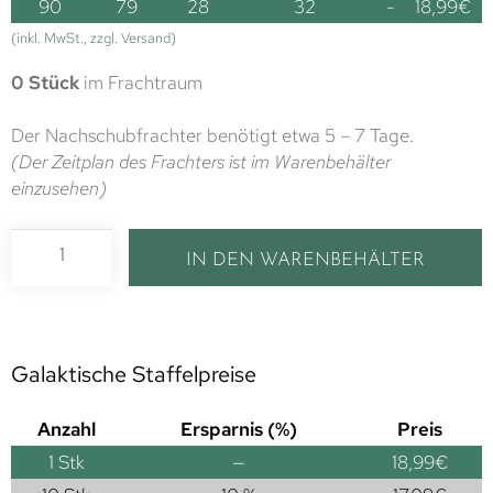
90
79
28
32
-
18,99
€
(inkl. MwSt., zzgl. Versand)
0 Stück
im Frachtraum
Der Nachschubfrachter benötigt etwa 5 – 7 Tage.
(Der Zeitplan des Frachters ist im Warenbehälter
einzusehen)
IN DEN WARENBEHÄLTER
Galaktische Staffelpreise
Anzahl
Ersparnis (%)
Preis
1
Stk
—
18,99
€