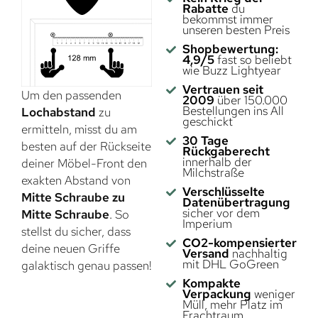
Rabatte
du
bekommst immer
unseren besten Preis
Shopbewertung:
4,9/5
fast so beliebt
wie Buzz Lightyear
Vertrauen seit
Um den passenden
2009
über 150.000
Bestellungen ins All
Lochabstand
zu
geschickt
ermitteln, misst du am
30 Tage
besten auf der Rückseite
Rückgaberecht
innerhalb der
deiner Möbel-Front den
Milchstraße
exakten Abstand von
Verschlüsselte
Mitte Schraube zu
Datenübertragung
sicher vor dem
Mitte Schraube
. So
Imperium
stellst du sicher, dass
CO2-kompensierter
deine neuen Griffe
Versand
nachhaltig
mit DHL GoGreen
galaktisch genau passen!
Kompakte
Verpackung
weniger
Müll, mehr Platz im
Frachtraum