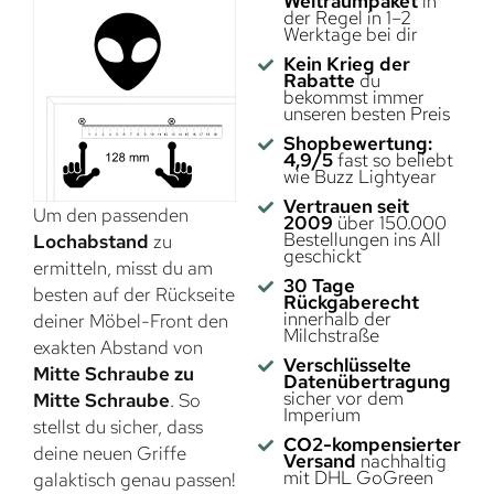
Weltraumpaket
in
der Regel in 1–2
Werktage bei dir
Kein Krieg der
Rabatte
du
bekommst immer
unseren besten Preis
Shopbewertung:
4,9/5
fast so beliebt
wie Buzz Lightyear
Vertrauen seit
Um den passenden
2009
über 150.000
Bestellungen ins All
Lochabstand
zu
geschickt
ermitteln, misst du am
30 Tage
besten auf der Rückseite
Rückgaberecht
innerhalb der
deiner Möbel-Front den
Milchstraße
exakten Abstand von
Verschlüsselte
Mitte Schraube zu
Datenübertragung
sicher vor dem
Mitte Schraube
. So
Imperium
stellst du sicher, dass
CO2-kompensierter
deine neuen Griffe
Versand
nachhaltig
mit DHL GoGreen
galaktisch genau passen!