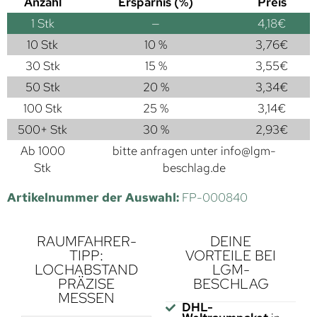
Anzahl
Ersparnis (%)
Preis
1
Stk
—
4,18
€
10 Stk
10 %
3,76
€
30 Stk
15 %
3,55
€
50 Stk
20 %
3,34
€
100 Stk
25 %
3,14
€
500+ Stk
30 %
2,93
€
Ab 1000
bitte anfragen unter
info@lgm-
Stk
beschlag.de
Artikelnummer der Auswahl:
FP-000840
RAUMFAHRER-
DEINE
TIPP:
VORTEILE BEI
LOCHABSTAND
LGM-
PRÄZISE
BESCHLAG
MESSEN
DHL-