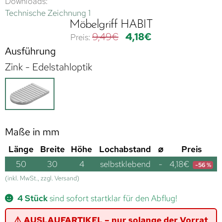
Downloads:
Technische Zeichnung 1
Möbelgriff HABIT
9,49
€
4,18
€
Ausführung
Zink - Edelstahloptik
Maße in mm
Länge
Breite
Höhe
Lochabstand
⌀
Preis
50
30
4
selbstklebend
-
4,18
€
-56 %
(inkl. MwSt., zzgl. Versand)
4 Stück
sind sofort startklar für den Abflug!
⚠️ AUSLAUFARTIKEL – nur solange der Vorrat