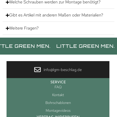
Welche Schrauben werden zur Montage benötigt?
Gibt es Artikel mit anderen Maßen oder Materialien?
Weitere Fragen?
REEN MEN.
LITTLE GREEN MEN.
LITT
info@lgm-beschlag.de
SERVICE
FAQ
Kontakt
Bohrschablonen
Montagevideos