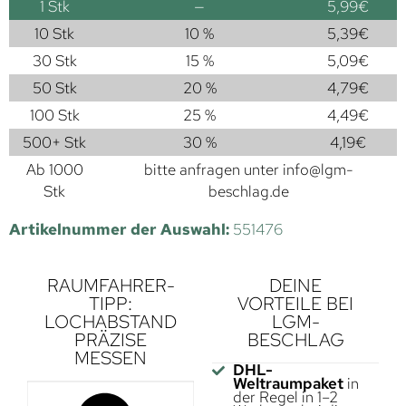
1
Stk
—
5,99
€
10 Stk
10 %
5,39
€
30 Stk
15 %
5,09
€
50 Stk
20 %
4,79
€
100 Stk
25 %
4,49
€
500+ Stk
30 %
4,19
€
Ab 1000
bitte anfragen unter
info@lgm-
Stk
beschlag.de
Artikelnummer der Auswahl:
551476
RAUMFAHRER-
DEINE
TIPP:
VORTEILE BEI
LOCHABSTAND
LGM-
PRÄZISE
BESCHLAG
MESSEN
DHL-
Weltraumpaket
in
der Regel in 1–2