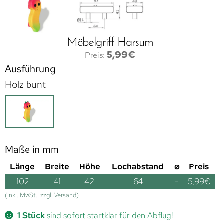
Möbelgriff Harsum
5,99
€
Ausführung
Holz bunt
Maße in mm
Länge
Breite
Höhe
Lochabstand
⌀
Preis
102
41
42
64
-
5,99
€
(inkl. MwSt., zzgl. Versand)
1 Stück
sind sofort startklar für den Abflug!