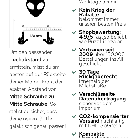
Werktage bei dir
Kein Krieg der
Rabatte
du
bekommst immer
unseren besten Preis
Shopbewertung:
4,9/5
fast so beliebt
wie Buzz Lightyear
Vertrauen seit
Um den passenden
2009
über 150.000
Bestellungen ins All
Lochabstand
zu
geschickt
ermitteln, misst du am
30 Tage
besten auf der Rückseite
Rückgaberecht
innerhalb der
deiner Möbel-Front den
Milchstraße
exakten Abstand von
Verschlüsselte
Mitte Schraube zu
Datenübertragung
sicher vor dem
Mitte Schraube
. So
Imperium
stellst du sicher, dass
CO2-kompensierter
deine neuen Griffe
Versand
nachhaltig
mit DHL GoGreen
galaktisch genau passen!
Kompakte