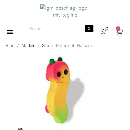
0
Start
/
Marken
/
Siro
/
Möbelgriff Harsum