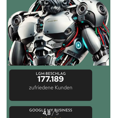
LGM-BESCHLAG
177.189
zufriedene Kunden
GOOGLE MY BUSINESS
4,8
/ 5