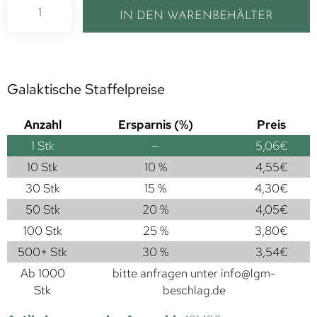
IN DEN WARENBEHÄLTER
Galaktische Staffelpreise
Anzahl
Ersparnis (%)
Preis
1
Stk
—
5,06
€
10 Stk
10 %
4,55
€
30 Stk
15 %
4,30
€
50 Stk
20 %
4,05
€
100 Stk
25 %
3,80
€
500+ Stk
30 %
3,54
€
Ab 1000
bitte anfragen unter
info@lgm-
Stk
beschlag.de