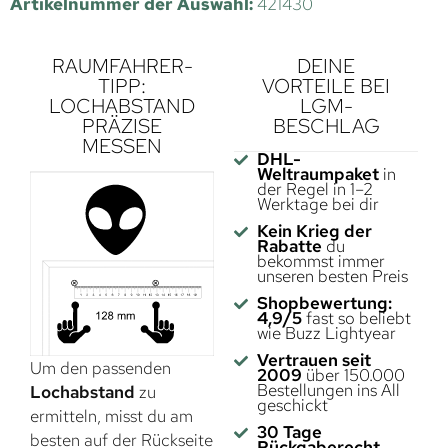
Artikelnummer der Auswahl:
421430
RAUMFAHRER-
DEINE
TIPP:
VORTEILE BEI
LOCHABSTAND
LGM-
PRÄZISE
BESCHLAG
MESSEN
DHL-
Weltraumpaket
in
der Regel in 1–2
Werktage bei dir
Kein Krieg der
Rabatte
du
bekommst immer
unseren besten Preis
Shopbewertung:
4,9/5
fast so beliebt
wie Buzz Lightyear
Vertrauen seit
Um den passenden
2009
über 150.000
Bestellungen ins All
Lochabstand
zu
geschickt
ermitteln, misst du am
30 Tage
besten auf der Rückseite
Rückgaberecht