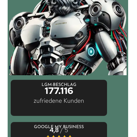
LGM-BESCHLAG
177.116
zufriedene Kunden
GOOGLE MY BUSINESS
4,8
/ 5