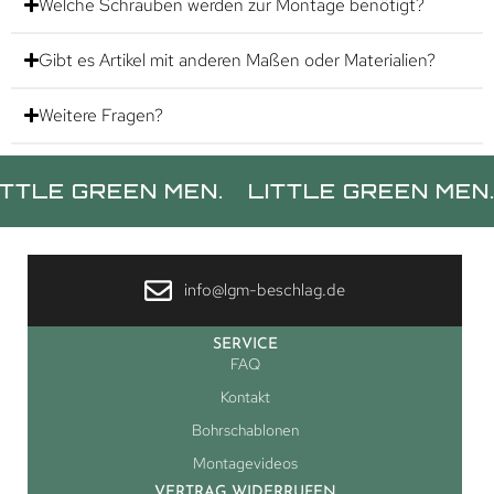
Welche Schrauben werden zur Montage benötigt?
Gibt es Artikel mit anderen Maßen oder Materialien?
Weitere Fragen?
GREEN MEN.
LITTLE GREEN MEN.
LITT
info@lgm-beschlag.de
SERVICE
FAQ
Kontakt
Bohrschablonen
Montagevideos
VERTRAG WIDERRUFEN