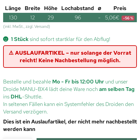
Länge
Breite
Höhe
Lochabstand
⌀
Preis
130
12
29
96
-
5,06
€
-56 %
(inkl. MwSt., zzgl. Versand)
1 Stück
sind sofort startklar für den Abflug!
⚠️ AUSLAUFARTIKEL – nur solange der Vorrat
reicht! Keine Nachbestellung möglich.
Bestelle und bezahle
Mo - Fr bis 12:00 Uhr
und unser
Droide MANU-BX4 lädt deine Ware noch
am selben Tag
ins
DHL
-Shuttle.
In seltenen Fällen kann ein Systemfehler des Droiden den
Versand verzögern.
Dies ist ein Auslaufartikel, der nicht mehr nachbestellt
werden kann