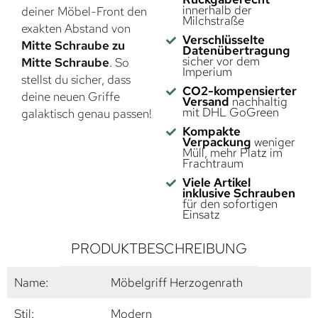
innerhalb der
deiner Möbel-Front den
Milchstraße
exakten Abstand von
Verschlüsselte
Mitte Schraube zu
Datenübertragung
sicher vor dem
Mitte Schraube
. So
Imperium
stellst du sicher, dass
CO2-kompensierter
deine neuen Griffe
Versand
nachhaltig
mit DHL GoGreen
galaktisch genau passen!
Kompakte
Verpackung
weniger
Müll, mehr Platz im
Frachtraum
Viele Artikel
inklusive Schrauben
für den sofortigen
Einsatz
PRODUKTBESCHREIBUNG
Name:
Möbelgriff Herzogenrath
Stil:
Modern