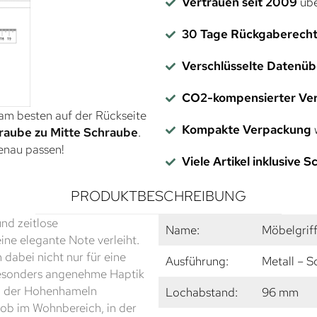
Vertrauen seit 2009
übe
30 Tage Rückgaberech
Verschlüsselte Datenü
CO2-kompensierter Ve
 am besten auf der Rückseite
Kompakte Verpackung
w
raube zu Mitte Schraube
.
genau passen!
Viele Artikel inklusive 
PRODUKTBESCHREIBUNG
und zeitlose
Name:
Möbelgrif
e elegante Note verleiht.
dabei nicht nur für eine
Ausführung:
Metall – 
besonders angenehme Haptik
ch der Hohenhameln
Lochabstand:
96 mm
l ob im Wohnbereich, in der