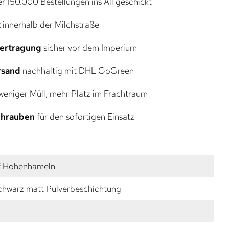
r 150.000 Bestellungen ins All geschickt
t
innerhalb der Milchstraße
bertragung
sicher vor dem Imperium
rsand
nachhaltig mit DHL GoGreen
eniger Müll, mehr Platz im Frachtraum
Schrauben
für den sofortigen Einsatz
f Hohenhameln
Schwarz matt Pulverbeschichtung