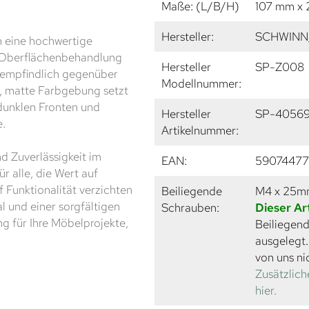
Maße: (L/B/H)
107 mm x 
Hersteller:
SCHWINN
h eine hochwertige
e Oberflächenbehandlung
Hersteller
SP-Z008
 unempfindlich gegenüber
Modellnummer:
e, matte Farbgebung setzt
 dunklen Fronten und
Hersteller
SP-4056
e.
Artikelnummer:
nd Zuverlässigkeit im
EAN:
59074477
r alle, die Wert auf
 Funktionalität verzichten
Beiliegende
M4 x 25
l und einer sorgfältigen
Schrauben:
Dieser Ar
g für Ihre Möbelprojekte,
Beiliegend
ausgelegt
von uns ni
Zusätzlich
hier.