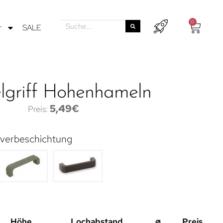
0
r
SALE
griff Hohenhameln
5,49
€
lverbeschichtung
Höhe
Lochabstand
⌀
Preis