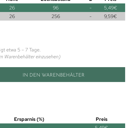
26
96
-
5,49
€
26
256
-
9,59
€
gt etwa 5 – 7 Tage.
t im Warenbehälter einzusehen)
IN DEN WARENBEHÄLTER
Ersparnis (%)
Preis
—
5,49
€