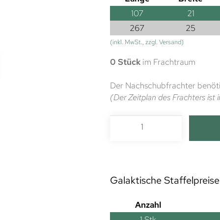
107
21
267
25
(inkl. MwSt., zzgl. Versand)
0 Stück
im Frachtraum
Der Nachschubfrachter benöti
(Der Zeitplan des Frachters is
Galaktische Staffelpreise
Anzahl
1
Stk