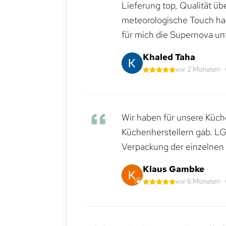
Lieferung top, Qualität üb
meteorologische Touch hat 
für mich die Supernova un
Khaled Taha
vor 2 Monaten ·
Wir haben für unsere Küche
Küchenherstellern gab. LG
Verpackung der einzelnen G
Klaus Gambke
vor 6 Monaten ·