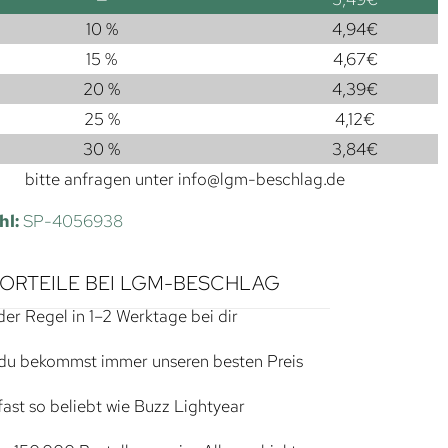
10 %
4,94
€
15 %
4,67
€
20 %
4,39
€
25 %
4,12
€
30 %
3,84
€
bitte anfragen unter
info@lgm-beschlag.de
hl:
SP-4056938
VORTEILE BEI LGM-BESCHLAG
der Regel in 1–2 Werktage bei dir
du bekommst immer unseren besten Preis
ast so beliebt wie Buzz Lightyear