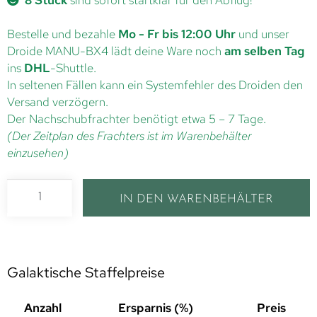
8 Stück
sind sofort startklar für den Abflug!
Bestelle und bezahle
Mo - Fr bis 12:00 Uhr
und unser
Droide MANU-BX4 lädt deine Ware noch
am selben Tag
ins
DHL
-Shuttle.
In seltenen Fällen kann ein Systemfehler des Droiden den
Versand verzögern.
Der Nachschubfrachter benötigt etwa 5 – 7 Tage.
(Der Zeitplan des Frachters ist im Warenbehälter
einzusehen)
IN DEN WARENBEHÄLTER
Galaktische Staffelpreise
Anzahl
Ersparnis (%)
Preis