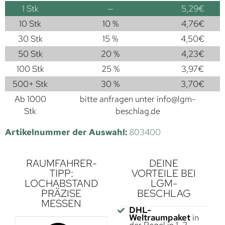
1
Stk
—
5,29
€
10 Stk
10 %
4,76
€
30 Stk
15 %
4,50
€
50 Stk
20 %
4,23
€
100 Stk
25 %
3,97
€
500+ Stk
30 %
3,70
€
Ab 1000
bitte anfragen unter
info@lgm-
Stk
beschlag.de
Artikelnummer der Auswahl:
803400
RAUMFAHRER-
DEINE
TIPP:
VORTEILE BEI
LOCHABSTAND
LGM-
PRÄZISE
BESCHLAG
MESSEN
DHL-
Weltraumpaket
in