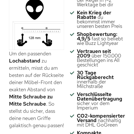
der Regel in 1–2
Werktage bei dir
Kein Krieg der
Rabatte
du
bekommst immer
unseren besten Preis
Shopbewertung:
4,9/5
fast so beliebt
wie Buzz Lightyear
Vertrauen seit
Um den passenden
2009
über 150.000
Bestellungen ins All
Lochabstand
zu
geschickt
ermitteln, misst du am
30 Tage
besten auf der Rückseite
Rückgaberecht
innerhalb der
deiner Möbel-Front den
Milchstraße
exakten Abstand von
Verschlüsselte
Mitte Schraube zu
Datenübertragung
sicher vor dem
Mitte Schraube
. So
Imperium
stellst du sicher, dass
CO2-kompensierter
deine neuen Griffe
Versand
nachhaltig
mit DHL GoGreen
galaktisch genau passen!
Kompakte