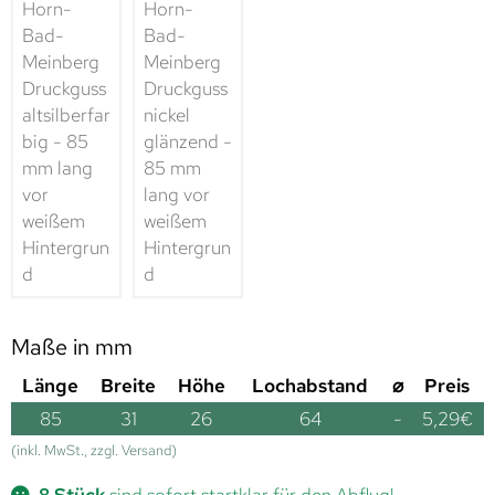
Maße in mm
Länge
Breite
Höhe
Lochabstand
⌀
Preis
85
31
26
64
-
5,29
€
(inkl. MwSt., zzgl. Versand)