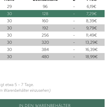
29
96
-
6,19
€
30
128
-
7,29
€
30
160
-
8,39
€
30
192
-
9,79
€
30
256
-
11,49
€
30
320
-
13,29
€
30
384
-
16,39
€
30
480
-
18,99
€
gt etwa 5 – 7 Tage.
t im Warenbehälter einzusehen)
IN DEN WARENBEHÄLTER