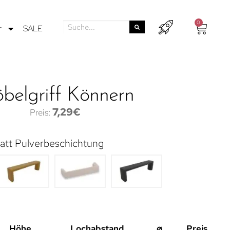
0
r
SALE
belgriff Könnern
7,29
€
att Pulverbeschichtung
Höhe
Lochabstand
⌀
Preis