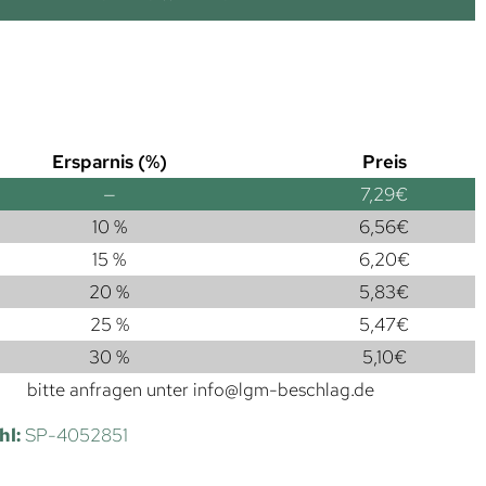
Ersparnis (%)
Preis
—
7,29
€
10 %
6,56
€
15 %
6,20
€
20 %
5,83
€
25 %
5,47
€
30 %
5,10
€
bitte anfragen unter
info@lgm-beschlag.de
hl:
SP-4052851