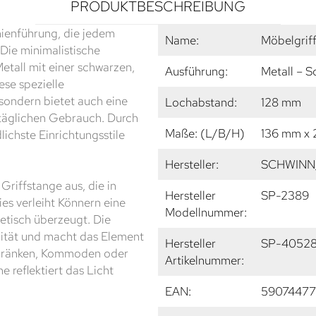
PRODUKTBESCHREIBUNG
inienführung, die jedem
Name:
Möbelgrif
Die minimalistische
tall mit einer schwarzen,
Ausführung:
Metall – 
ese spezielle
 sondern bietet auch eine
Lochabstand:
128 mm
täglichen Gebrauch. Durch
Maße: (L/B/H)
136 mm x
lichste Einrichtungsstile
Hersteller:
SCHWINN
Griffstange aus, die in
Hersteller
SP-2389
es verleiht Könnern eine
Modellnummer:
hetisch überzeugt. Die
ilität und macht das Element
Hersteller
SP-40528
chränken, Kommoden oder
Artikelnummer:
 reflektiert das Licht
EAN:
5907447