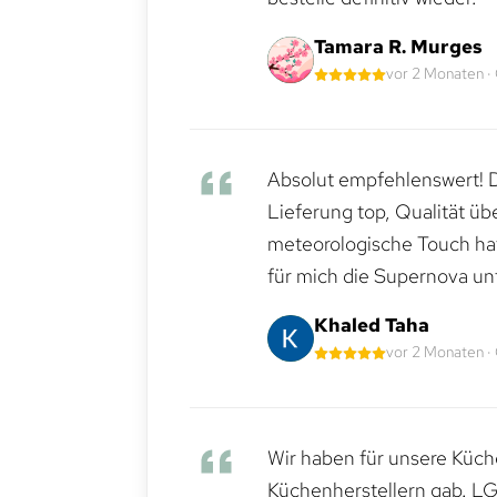
Tamara R. Murges
vor 2 Monaten ·
Absolut empfehlenswert! Di
Lieferung top, Qualität üb
meteorologische Touch hat 
für mich die Supernova un
Khaled Taha
vor 2 Monaten ·
Wir haben für unsere Küche
Küchenherstellern gab. LG