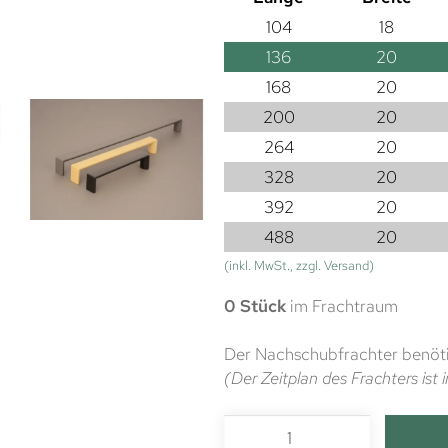
104
18
136
20
168
20
200
20
264
20
328
20
392
20
488
20
(inkl. MwSt., zzgl. Versand)
0 Stück
im Frachtraum
Der Nachschubfrachter benöti
(Der Zeitplan des Frachters is