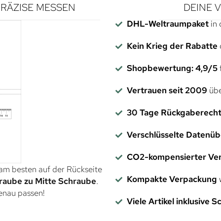
RÄZISE MESSEN
DEINE 
DHL-Weltraumpaket
in 
Kein Krieg der Rabatte
Shopbewertung: 4,9/5
f
Vertrauen seit 2009
übe
30 Tage Rückgaberech
Verschlüsselte Datenü
CO2-kompensierter Ve
 am besten auf der Rückseite
Kompakte Verpackung
w
raube zu Mitte Schraube
.
genau passen!
Viele Artikel inklusive 