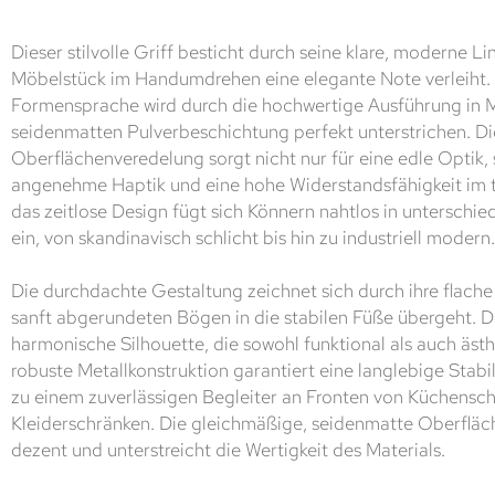
Dieser stilvolle Griff besticht durch seine klare, moderne L
Möbelstück im Handumdrehen eine elegante Note verleiht. 
Formensprache wird durch die hochwertige Ausführung in Me
seidenmatten Pulverbeschichtung perfekt unterstrichen. Di
Oberflächenveredelung sorgt nicht nur für eine edle Optik,
angenehme Haptik und eine hohe Widerstandsfähigkeit im 
das zeitlose Design fügt sich Könnern nahtlos in unterschied
ein, von skandinavisch schlicht bis hin zu industriell modern.
Die durchdachte Gestaltung zeichnet sich durch ihre flache 
sanft abgerundeten Bögen in die stabilen Füße übergeht. Di
harmonische Silhouette, die sowohl funktional als auch äst
robuste Metallkonstruktion garantiert eine langlebige Stab
zu einem zuverlässigen Begleiter an Fronten von Küchens
Kleiderschränken. Die gleichmäßige, seidenmatte Oberfläche
dezent und unterstreicht die Wertigkeit des Materials.