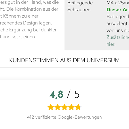
rs gut in der Hand, was die
Beiliegende
M4 x 25
t. Die Kombination aus der
Schrauben:
Dieser Ar
t Könnern zu einer
Beiliegend
sprechendes Design legen.
ausgelegt
ische Ergänzung bei dunklen
von uns ni
f und setzt einen
Zusätzlich
hier.
KUNDENSTIMMEN AUS DEM UNIVERSUM
4,8
/ 5
412 verifizierte Google-Bewertungen