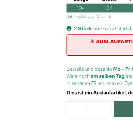
104
24
(inkl. MwSt., zzgl. Versand)
2 Stück
sind sofort startkl
⚠️ AUSLAUFARTIKE
Bestelle und bezahle
Mo - Fr 
Ware noch
am selben Tag
ins
In seltenen Fällen kann ein S
Dies ist ein Auslaufartikel,