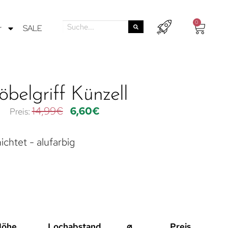
0
r
SALE
belgriff Künzell
14,99
€
6,60
€
chtet - alufarbig
Höhe
Lochabstand
⌀
Preis