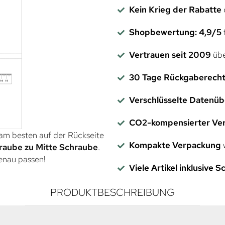
Kein Krieg der Rabatte
Shopbewertung: 4,9/5
f
Vertrauen seit 2009
übe
30 Tage Rückgaberech
Verschlüsselte Datenü
CO2-kompensierter Ve
 am besten auf der Rückseite
Kompakte Verpackung
w
raube zu Mitte Schraube
.
genau passen!
Viele Artikel inklusive 
PRODUKTBESCHREIBUNG