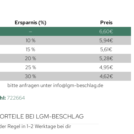
Ersparnis (%)
Preis
—
6,60
€
10 %
5,94
€
15 %
5,61
€
20 %
5,28
€
25 %
4,95
€
30 %
4,62
€
bitte anfragen unter
info@lgm-beschlag.de
hl:
722664
VORTEILE BEI LGM-BESCHLAG
der Regel in 1–2 Werktage bei dir