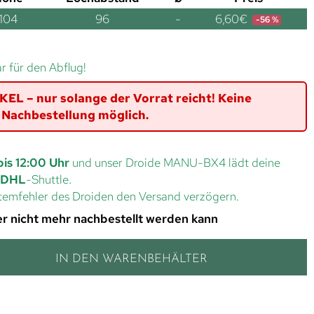
104
96
-
6,60
€
-56 %
ar für den Abflug!
L – nur solange der Vorrat reicht! Keine
Nachbestellung möglich.
bis 12:00 Uhr
und unser Droide MANU-BX4 lädt deine
DHL
-Shuttle.
ystemfehler des Droiden den Versand verzögern.
 der nicht mehr nachbestellt werden kann
IN DEN WARENBEHÄLTER