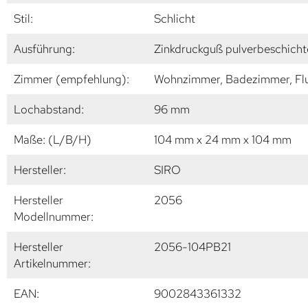
Stil:
Schlicht
Ausführung:
Zinkdruckguß pulverbeschichte
Zimmer (empfehlung):
Wohnzimmer, Badezimmer, Flu
Lochabstand:
96 mm
Maße: (L/B/H)
104 mm x 24 mm x 104 mm
Hersteller:
SIRO
Hersteller
2056
Modellnummer:
Hersteller
2056-104PB21
Artikelnummer:
EAN:
9002843361332