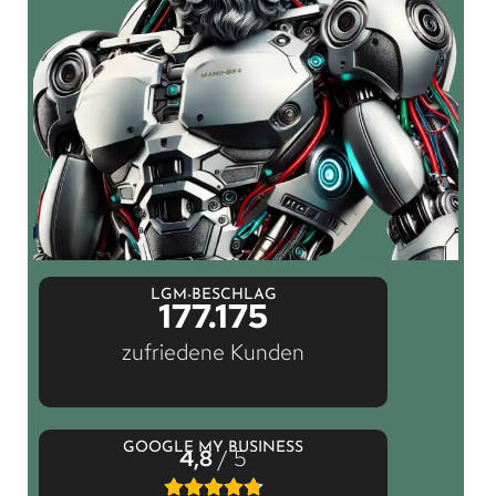
LGM-BESCHLAG
177.175
zufriedene Kunden
GOOGLE MY BUSINESS
4,8
/ 5