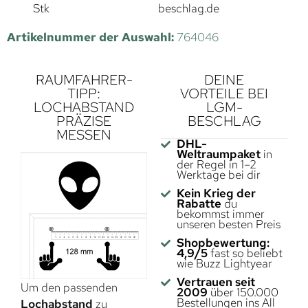
Stk
beschlag.de
Artikelnummer der Auswahl:
764046
RAUMFAHRER-
DEINE
TIPP:
VORTEILE BEI
LOCHABSTAND
LGM-
PRÄZISE
BESCHLAG
MESSEN
DHL-
Weltraumpaket
in
der Regel in 1–2
Werktage bei dir
Kein Krieg der
Rabatte
du
bekommst immer
unseren besten Preis
Shopbewertung:
4,9/5
fast so beliebt
wie Buzz Lightyear
Vertrauen seit
Um den passenden
2009
über 150.000
Bestellungen ins All
Lochabstand
zu