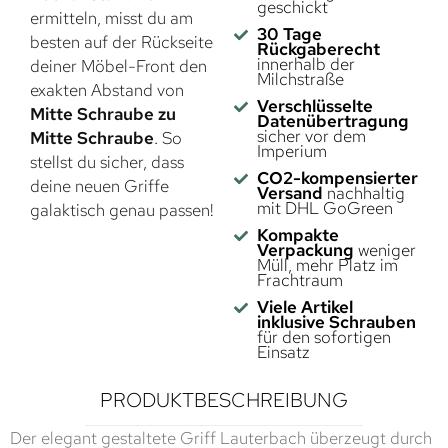
geschickt
ermitteln, misst du am
30 Tage
besten auf der Rückseite
Rückgaberecht
innerhalb der
deiner Möbel-Front den
Milchstraße
exakten Abstand von
Verschlüsselte
Mitte Schraube zu
Datenübertragung
sicher vor dem
Mitte Schraube
. So
Imperium
stellst du sicher, dass
CO2-kompensierter
deine neuen Griffe
Versand
nachhaltig
mit DHL GoGreen
galaktisch genau passen!
Kompakte
Verpackung
weniger
Müll, mehr Platz im
Frachtraum
Viele Artikel
inklusive Schrauben
für den sofortigen
Einsatz
PRODUKTBESCHREIBUNG
Der elegant gestaltete Griff Lauterbach überzeugt durch