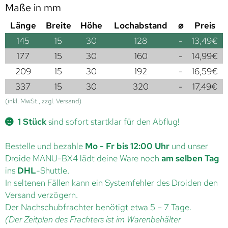
Maße in mm
Länge
Breite
Höhe
Lochabstand
⌀
Preis
145
15
30
128
-
13,49
€
177
15
30
160
-
14,99
€
209
15
30
192
-
16,59
€
337
15
30
320
-
17,49
€
(inkl. MwSt., zzgl. Versand)
1 Stück
sind sofort startklar für den Abflug!
Bestelle und bezahle
Mo - Fr bis 12:00 Uhr
und unser
Droide MANU-BX4 lädt deine Ware noch
am selben Tag
ins
DHL
-Shuttle.
In seltenen Fällen kann ein Systemfehler des Droiden den
Versand verzögern.
Der Nachschubfrachter benötigt etwa 5 – 7 Tage.
(Der Zeitplan des Frachters ist im Warenbehälter