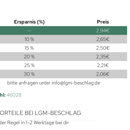
Ersparnis (%)
Preis
—
2,94
€
10 %
2,65
€
15 %
2,50
€
20 %
2,35
€
25 %
2,21
€
30 %
2,06
€
bitte anfragen unter
info@lgm-beschlag.de
hl:
46028
VORTEILE BEI LGM-BESCHLAG
der Regel in 1–2 Werktage bei dir