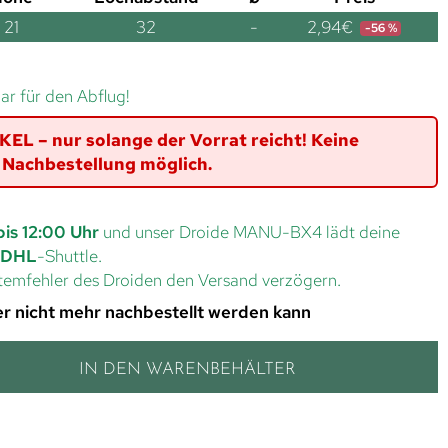
21
32
-
2,94
€
-56 %
lar für den Abflug!
L – nur solange der Vorrat reicht! Keine
Nachbestellung möglich.
bis 12:00 Uhr
und unser Droide MANU-BX4 lädt deine
DHL
-Shuttle.
ystemfehler des Droiden den Versand verzögern.
 der nicht mehr nachbestellt werden kann
IN DEN WARENBEHÄLTER