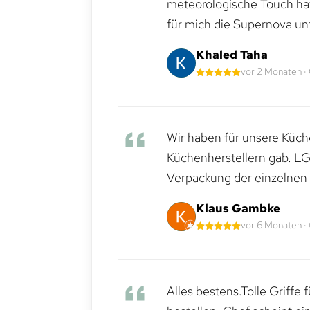
meteorologische Touch hat 
für mich die Supernova un
Khaled Taha
vor 2 Monaten ·
Wir haben für unsere Küche
Küchenherstellern gab. LG
Verpackung der einzelnen G
Klaus Gambke
vor 6 Monaten ·
Alles bestens.Tolle Griffe