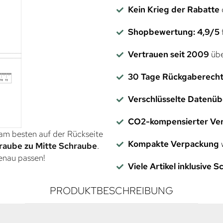
Kein Krieg der Rabatte
Shopbewertung: 4,9/5
f
Vertrauen seit 2009
übe
30 Tage Rückgaberech
Verschlüsselte Datenü
CO2-kompensierter Ve
 am besten auf der Rückseite
Kompakte Verpackung
w
raube zu Mitte Schraube
.
genau passen!
Viele Artikel inklusive 
PRODUKTBESCHREIBUNG