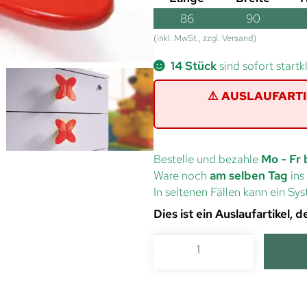
86
90
(inkl. MwSt., zzgl. Versand)
14 Stück
sind sofort startk
⚠️ AUSLAUFARTIKE
Bestelle und bezahle
Mo - Fr 
Ware noch
am selben Tag
ins
In seltenen Fällen kann ein S
Dies ist ein Auslaufartikel,