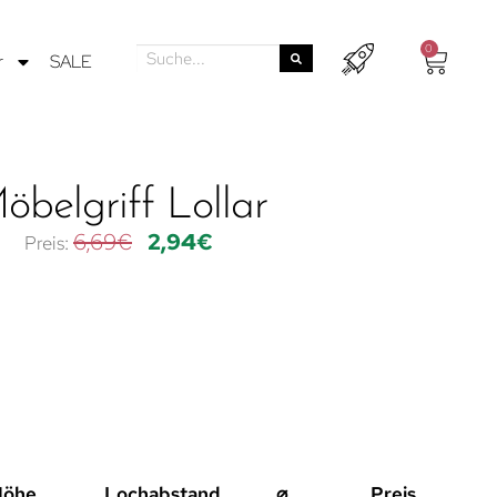
0
r
SALE
öbelgriff Lollar
6,69
€
2,94
€
Höhe
Lochabstand
⌀
Preis