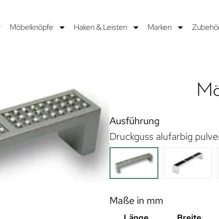
Möbelknöpfe
Haken & Leisten
Marken
Zubehö
Mö
Ausführung
Druckguss alufarbig pulver
Maße in mm
Länge
Breite