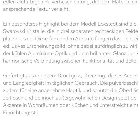
edlen alufarbigen Pulverbeschichtung, die dem Material e
ansprechende Textur verleiht.
Ein besonderes Highlight bei dem Modell Loxstedt sind die 
Swarovski Kristalle, die in drei separaten rechteckigen Feld
platziert sind. Diese funkelnden Akzente fangen das Licht e
exklusives Erscheinungsbild, ohne dabei aufdringlich zu wi
der kühlen Aluminium-Optik und dem brillanten Glanz der Kr
harmonische Verbindung zwischen Funktionalität und deko
Gefertigt aus robustem Druckguss, überzeugt dieses Accesso
und Langlebigkeit im täglichen Gebrauch. Die pulverbesch
zudem für eine angenehme Haptik und schützt die Oberfläch
zeitlosen und dennoch außergewöhnlichen Design setzt der
Akzente in Wohnräumen oder Küchen und unterstreicht ei
Einrichtungsstil.