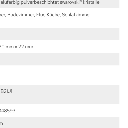
alufarbig pulverbeschichtet swarovski® kristalle
r, Badezimmer, Flur, Küche, Schlafzimmer
 20 mm x 22 mm
B21J1
348593
mm