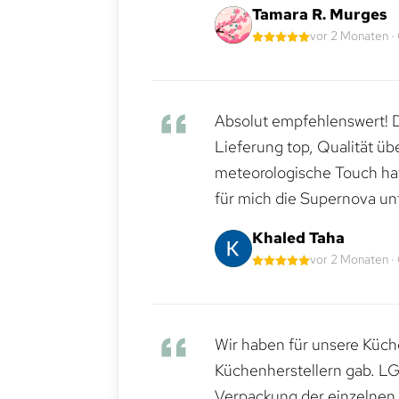
Tamara R. Murges
vor 2 Monaten ·
Absolut empfehlenswert! Di
Lieferung top, Qualität üb
meteorologische Touch hat 
für mich die Supernova un
Khaled Taha
vor 2 Monaten ·
Wir haben für unsere Küche
Küchenherstellern gab. LG
Verpackung der einzelnen G