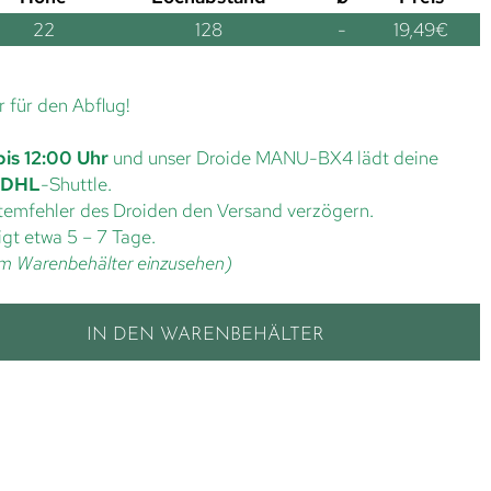
22
128
-
19,49
€
r für den Abflug!
bis 12:00 Uhr
und unser Droide MANU-BX4 lädt deine
DHL
-Shuttle.
ystemfehler des Droiden den Versand verzögern.
gt etwa 5 – 7 Tage.
t im Warenbehälter einzusehen)
IN DEN WARENBEHÄLTER