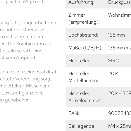
ine gleichmäßige und
Ausführung:
Druckguss 
Zimmer
Wohnzimme
(empfehlung):
sorgfältig eingearbeiteten
ern auf der Oberseite
Lochabstand:
128 mm
in und sorgen für ein
rken. Die Kombination aus
Maße: (L/B/H)
136 mm x
istalle schafft eine
rativem Anspruch.
Hersteller:
SIRO
ire durch seine Stabilität
Hersteller
2014
ichtete Veredelung sorgt
Modellnummer:
e effektiv. Mit seinem
 Loxstedt glanzvolle
Hersteller
2014-136P
nen gehobenen
Artikelnummer:
EAN:
9002843
Beiliegende
M4 x 25