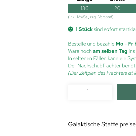
136
20
(inkl. MwSt., zzgl. Versand)
1 Stück
sind sofort startkla
Bestelle und bezahle
Mo - Fr 
Ware noch
am selben Tag
ins
In seltenen Fällen kann ein S
Der Nachschubfrachter benöti
(Der Zeitplan des Frachters is
Galaktische Staffelpreise