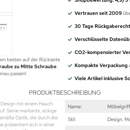
Vertrauen seit 2009
übe
30 Tage Rückgaberech
Verschlüsselte Datenü
CO2-kompensierter Ve
 am besten auf der Rückseite
Kompakte Verpackung
w
raube zu Mitte Schraube
.
genau passen!
Viele Artikel inklusive 
PRODUKTBESCHREIBUNG
s Design mit einem Hauch
Name:
Möbelgriff
auf. Seine markante, eckige
emäße Optik, die durch die
Stil:
Design, M
 präsentiert sich in einer