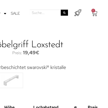
0
r
SALE
belgriff Loxstedt
19,49
€
beschichtet swarovski® kristalle
Höhe
Lochabstand
⌀
Preis