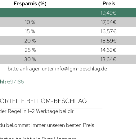
Ersparnis (%)
Preis
—
19,49
€
10 %
17,54
€
15 %
16,57
€
20 %
15,59
€
25 %
14,62
€
30 %
13,64
€
bitte anfragen unter
info@lgm-beschlag.de
hl:
697186
VORTEILE BEI LGM-BESCHLAG
der Regel in 1–2 Werktage bei dir
du bekommst immer unseren besten Preis
ast so beliebt wie Buzz Lightyear