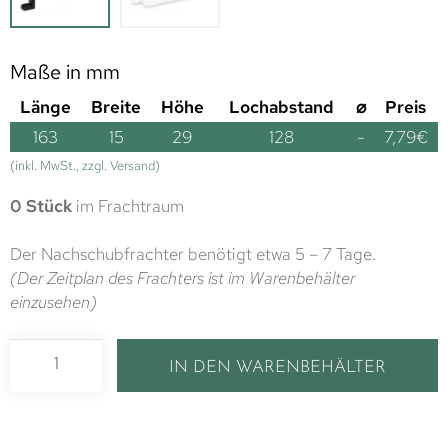
Maße in mm
Länge
Breite
Höhe
Lochabstand
⌀
Preis
163
15
29
128
-
7,79
€
(inkl. MwSt., zzgl. Versand)
0 Stück
im Frachtraum
Der Nachschubfrachter benötigt etwa 5 – 7 Tage.
(Der Zeitplan des Frachters ist im Warenbehälter
einzusehen)
IN DEN WARENBEHÄLTER