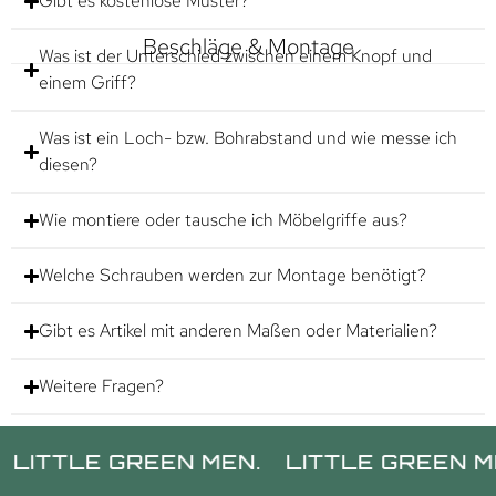
Gibt es kostenlose Muster?
Beschläge & Montage
Was ist der Unterschied zwischen einem Knopf und
einem Griff?
Was ist ein Loch- bzw. Bohrabstand und wie messe ich
diesen?
Wie montiere oder tausche ich Möbelgriffe aus?
Welche Schrauben werden zur Montage benötigt?
Gibt es Artikel mit anderen Maßen oder Materialien?
Weitere Fragen?
LE GREEN MEN.
LITTLE GREEN MEN.
L