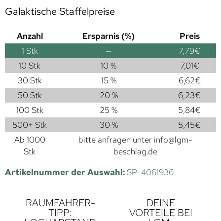
Galaktische Staffelpreise
Anzahl
Ersparnis (%)
Preis
1
Stk
—
7,79
€
10 Stk
10 %
7,01
€
30 Stk
15 %
6,62
€
50 Stk
20 %
6,23
€
100 Stk
25 %
5,84
€
500+ Stk
30 %
5,45
€
Ab 1000
bitte anfragen unter
info@lgm-
Stk
beschlag.de
Artikelnummer der Auswahl:
SP-4061936
RAUMFAHRER-
DEINE
TIPP:
VORTEILE BEI