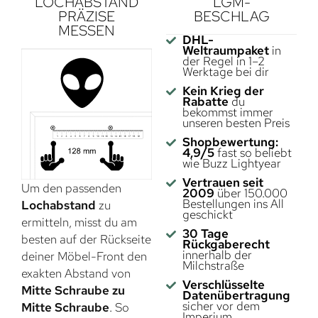
LOCHABSTAND
LGM-
PRÄZISE
BESCHLAG
MESSEN
DHL-
Weltraumpaket
in
der Regel in 1–2
Werktage bei dir
Kein Krieg der
Rabatte
du
bekommst immer
unseren besten Preis
Shopbewertung:
4,9/5
fast so beliebt
wie Buzz Lightyear
Vertrauen seit
Um den passenden
2009
über 150.000
Bestellungen ins All
Lochabstand
zu
geschickt
ermitteln, misst du am
30 Tage
besten auf der Rückseite
Rückgaberecht
innerhalb der
deiner Möbel-Front den
Milchstraße
exakten Abstand von
Verschlüsselte
Mitte Schraube zu
Datenübertragung
sicher vor dem
Mitte Schraube
. So
Imperium