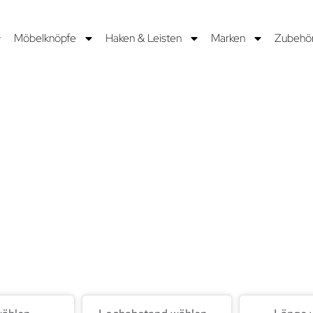
Möbelknöpfe
Haken & Leisten
Marken
Zubehö
NIPART
twickeln und fertigen Griffe bereits seit 1977 und arbeiten da
is sind neue Kollektionen, die Schubladen, Schränke und Mö
 60 Ländern schmücken.