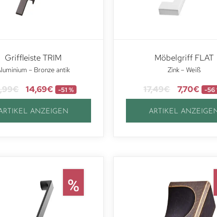
Griffleiste TRIM
Möbelgriff FLAT
luminium – Bronze antik
Zink – Weiß
,99
€
14,69
€
17,49
€
7,70
€
-51 %
-56
ARTIKEL ANZEIGEN
ARTIKEL ANZEIGE