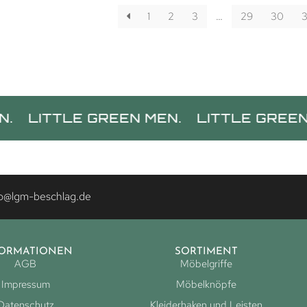
1
2
3
…
29
30
3
TTLE GREEN MEN.
LITTLE GREEN MEN.
fo@lgm-beschlag.de
FORMATIONEN
SORTIMENT
AGB
Möbelgriffe
Impressum
Möbelknöpfe
Datenschutz
Kleiderhaken und Leisten