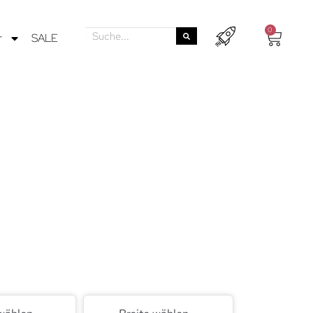
0
r
SALE
bei mit
belstücke in