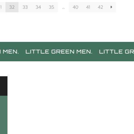
1
32
33
34
35
…
40
41
42
LITTLE GREEN MEN.
LITTLE GREEN M