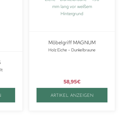
Möbelgriff MAGNUM
Holz Eiche – Dunkelbraune
S
lt
58,95
€
N
ARTIKEL ANZEIGEN