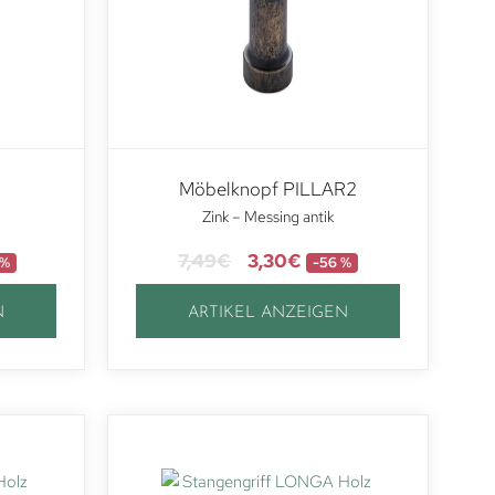
Möbelknopf PILLAR2
Zink – Messing antik
7,49
€
3,30
€
 %
-56 %
N
ARTIKEL ANZEIGEN