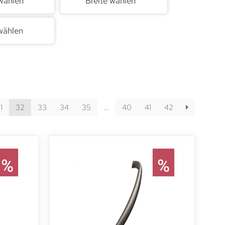
wählen
Breite wählen
wählen
1
32
33
34
35
…
40
41
42