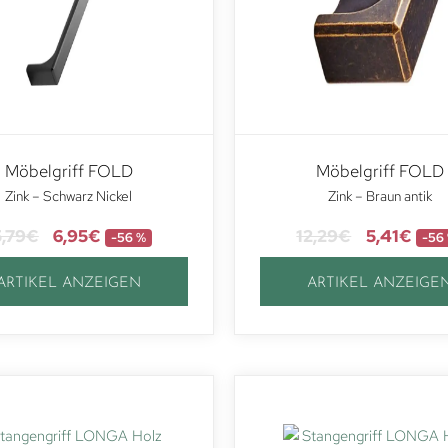
Möbelgriff FOLD
Möbelgriff FOLD
Zink – Schwarz Nickel
Zink – Braun antik
5,79
€
6,95
€
12,29
€
5,41
€
-56 %
-56
ARTIKEL ANZEIGEN
ARTIKEL ANZEIGE