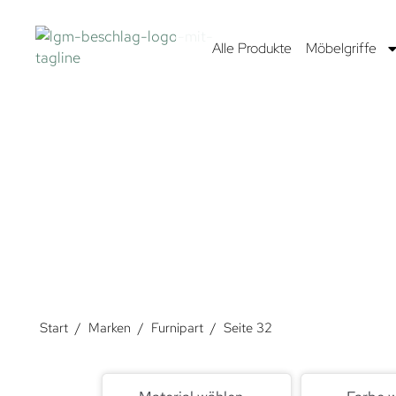
Alle Produkte
Möbelgriffe
FUR
Furnipart steht für Griffe höchster Qualität. Sie en
international bekannten Designern zusammen. Das Ergebn
mehr als
Start
/
Marken
/
Furnipart
/
Seite 32