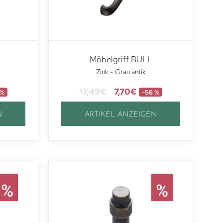
Möbelgriff BULL
Zink – Grau antik
17,49
€
7,70
€
 %
-56 %
N
ARTIKEL ANZEIGEN