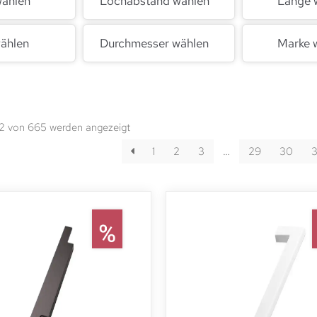
wählen
Lochabstand wählen
Länge 
ählen
Durchmesser wählen
Marke 
12 von 665 werden angezeigt
1
2
3
…
29
30
3