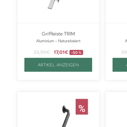
Griffleiste TRIM
Aluminium – Natureloxiert
A
33,95
€
17,01
€
29
-50 %
ARTIKEL ANZEIGEN