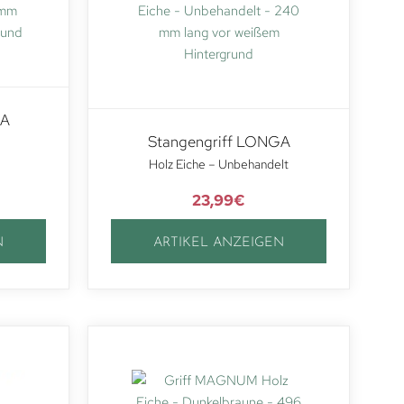
GA
Stangengriff LONGA
Holz Eiche – Unbehandelt
23,99
€
N
ARTIKEL ANZEIGEN