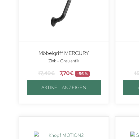
Möbelgriff MERCURY
Zink – Grau antik
17,49
€
7,70
€
1
-56 %
ARTIKEL ANZEIGEN