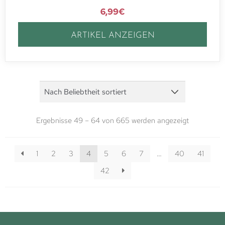
6,99
€
ARTIKEL ANZEIGEN
Ergebnisse 49 – 64 von 665 werden angezeigt
1
2
3
4
5
6
7
…
40
41
42