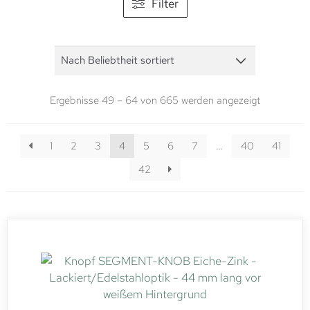
Filter
Ergebnisse 49 – 64 von 665 werden angezeigt
1
2
3
4
5
6
7
…
40
41
42