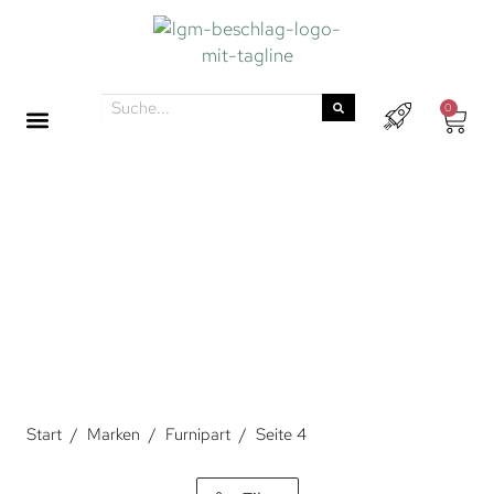
0
FURNIPART
Furnipart steht für Griffe höchster Qualität. Sie entwickeln und
fertigen Griffe bereits seit 1977 und arbeiten dabei mit
international bekannten Designern zusammen. Das Ergebnis
sind neue Kollektionen, die Schubladen, Schränke und
Möbelstücke in mehr als 60 Ländern schmücken.
Start
/
Marken
/
Furnipart
/
Seite 4