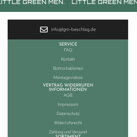
 GREEN MEN.
LITTLE GREEN MEN.
LI
info@lgm-beschlag.de
SERVICE
FAQ
Kontakt
Bohrschablonen
Montagevideos
VERTRAG WIDERRUFEN
INFORMATIONEN
AGB
Impressum
Datenschutz
Widerrufsrecht
Zahlung und Versand
SORTIMENT