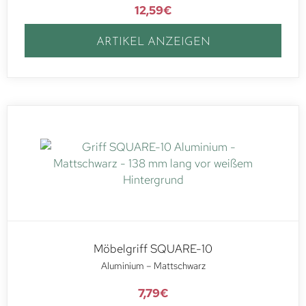
12,59
€
ARTIKEL ANZEIGEN
Möbelgriff SQUARE-10
Aluminium – Mattschwarz
7,79
€