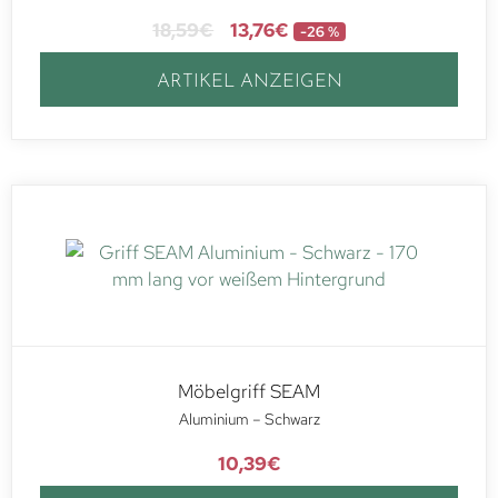
18,59
€
13,76
€
-26 %
ARTIKEL ANZEIGEN
Möbelgriff SEAM
Aluminium – Schwarz
10,39
€