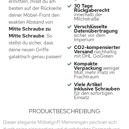
ermitteln, misst du am
30 Tage
besten auf der Rückseite
Rückgaberecht
innerhalb der
deiner Möbel-Front den
Milchstraße
exakten Abstand von
Verschlüsselte
Mitte Schraube zu
Datenübertragung
sicher vor dem
Mitte Schraube
. So
Imperium
stellst du sicher, dass
CO2-kompensierter
deine neuen Griffe
Versand
nachhaltig
mit DHL GoGreen
galaktisch genau passen!
Kompakte
Verpackung
weniger
Müll, mehr Platz im
Frachtraum
Viele Artikel
inklusive Schrauben
für den sofortigen
Einsatz
PRODUKTBESCHREIBUNG
Dieser elegante Möbelgriff Memmingen zeichnet sich
durch seine einzigartige und durchdachte Formgebung