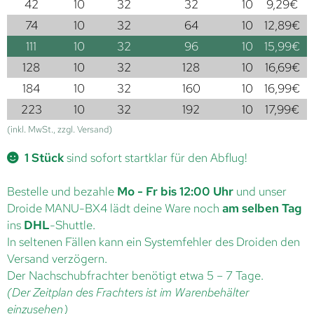
42
10
32
32
10
9,29
€
74
10
32
64
10
12,89
€
111
10
32
96
10
15,99
€
128
10
32
128
10
16,69
€
184
10
32
160
10
16,99
€
223
10
32
192
10
17,99
€
(inkl. MwSt., zzgl. Versand)
1 Stück
sind sofort startklar für den Abflug!
Bestelle und bezahle
Mo - Fr bis 12:00 Uhr
und unser
Droide MANU-BX4 lädt deine Ware noch
am selben Tag
ins
DHL
-Shuttle.
In seltenen Fällen kann ein Systemfehler des Droiden den
Versand verzögern.
Der Nachschubfrachter benötigt etwa 5 – 7 Tage.
(Der Zeitplan des Frachters ist im Warenbehälter
einzusehen)