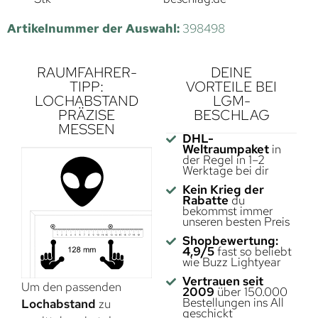
Artikelnummer der Auswahl:
398498
RAUMFAHRER-
DEINE
TIPP:
VORTEILE BEI
LOCHABSTAND
LGM-
PRÄZISE
BESCHLAG
MESSEN
DHL-
Weltraumpaket
in
der Regel in 1–2
Werktage bei dir
Kein Krieg der
Rabatte
du
bekommst immer
unseren besten Preis
Shopbewertung:
4,9/5
fast so beliebt
wie Buzz Lightyear
Vertrauen seit
Um den passenden
2009
über 150.000
Bestellungen ins All
Lochabstand
zu
geschickt