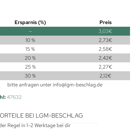
Ersparnis (%)
Preis
—
3,03
€
10 %
2,73
€
15 %
2,58
€
20 %
2,42
€
25 %
2,27
€
30 %
2,12
€
bitte anfragen unter
info@lgm-beschlag.de
hl:
47632
VORTEILE BEI LGM-BESCHLAG
der Regel in 1–2 Werktage bei dir