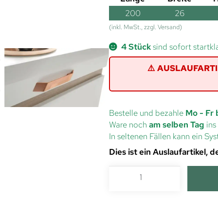
200
26
(inkl. MwSt., zzgl. Versand)
4 Stück
sind sofort startkl
⚠️ AUSLAUFARTIKE
Bestelle und bezahle
Mo - Fr 
Ware noch
am selben Tag
ins
In seltenen Fällen kann ein S
Dies ist ein Auslaufartikel,