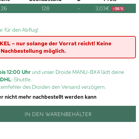
26
128
-
3,03
€
-56 %
ar für den Abflug!
L – nur solange der Vorrat reicht! Keine
Nachbestellung möglich.
bis 12:00 Uhr
und unser Droide MANU-BX4 lädt deine
DHL
-Shuttle.
ystemfehler des Droiden den Versand verzögern.
 der nicht mehr nachbestellt werden kann
IN DEN WARENBEHÄLTER