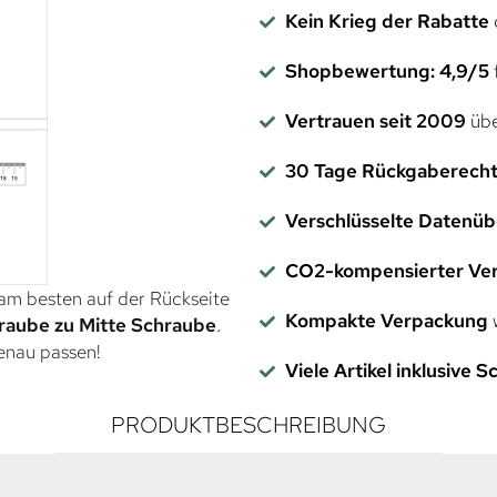
Kein Krieg der Rabatte
Shopbewertung: 4,9/5
f
Vertrauen seit 2009
übe
30 Tage Rückgaberech
Verschlüsselte Datenü
CO2-kompensierter Ve
 am besten auf der Rückseite
Kompakte Verpackung
w
raube zu Mitte Schraube
.
genau passen!
Viele Artikel inklusive 
PRODUKTBESCHREIBUNG