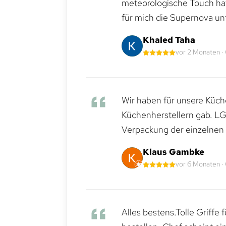
meteorologische Touch hat 
für mich die Supernova un
Khaled Taha
vor 2 Monaten ·
Wir haben für unsere Küche
Küchenherstellern gab. LG
Verpackung der einzelnen G
Klaus Gambke
vor 6 Monaten ·
Alles bestens.Tolle Griffe