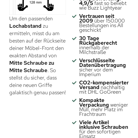
4,9/5
fast so beliebt
wie Buzz Lightyear
Vertrauen seit
Um den passenden
2009
über 150.000
Bestellungen ins All
Lochabstand
zu
geschickt
ermitteln, misst du am
30 Tage
besten auf der Rückseite
Rückgaberecht
innerhalb der
deiner Möbel-Front den
Milchstraße
exakten Abstand von
Verschlüsselte
Mitte Schraube zu
Datenübertragung
sicher vor dem
Mitte Schraube
. So
Imperium
stellst du sicher, dass
CO2-kompensierter
deine neuen Griffe
Versand
nachhaltig
mit DHL GoGreen
galaktisch genau passen!
Kompakte
Verpackung
weniger
Müll, mehr Platz im
Frachtraum
Viele Artikel
inklusive Schrauben
für den sofortigen
Einsatz