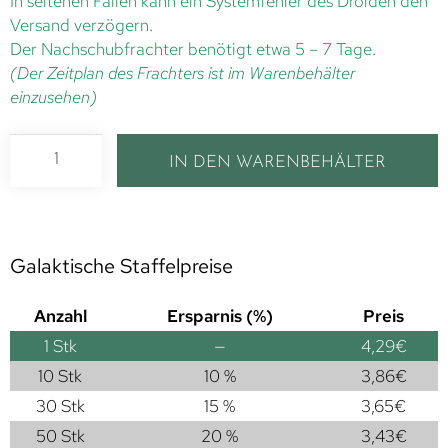
In seltenen Fällen kann ein Systemfehler des Droiden den
Versand verzögern.
Der Nachschubfrachter benötigt etwa 5 – 7 Tage.
(Der Zeitplan des Frachters ist im Warenbehälter
einzusehen)
IN DEN WARENBEHÄLTER
Galaktische Staffelpreise
Anzahl
Ersparnis (%)
Preis
1
Stk
—
4,29
€
10 Stk
10 %
3,86
€
30 Stk
15 %
3,65
€
50 Stk
20 %
3,43
€