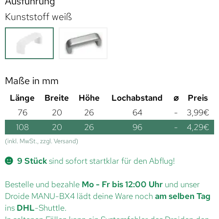
Ausführung
Kunststoff weiß
Maße in mm
Länge
Breite
Höhe
Lochabstand
⌀
Preis
76
20
26
64
-
3,99
€
108
20
26
96
-
4,29
€
(inkl. MwSt., zzgl. Versand)
9 Stück
sind sofort startklar für den Abflug!
Bestelle und bezahle
Mo - Fr bis 12:00 Uhr
und unser
Droide MANU-BX4 lädt deine Ware noch
am selben Tag
ins
DHL
-Shuttle.