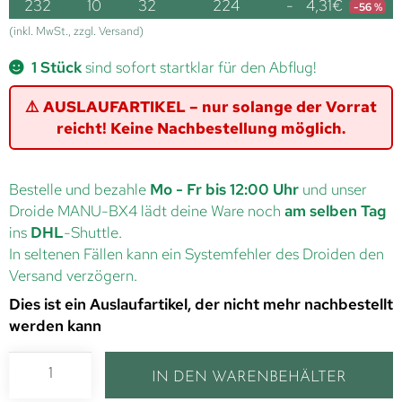
232
10
32
224
-
4,31
€
-56 %
(inkl. MwSt., zzgl. Versand)
1 Stück
sind sofort startklar für den Abflug!
⚠️ AUSLAUFARTIKEL – nur solange der Vorrat
reicht! Keine Nachbestellung möglich.
Bestelle und bezahle
Mo - Fr bis 12:00 Uhr
und unser
Droide MANU-BX4 lädt deine Ware noch
am selben Tag
ins
DHL
-Shuttle.
In seltenen Fällen kann ein Systemfehler des Droiden den
Versand verzögern.
Dies ist ein Auslaufartikel, der nicht mehr nachbestellt
werden kann
IN DEN WARENBEHÄLTER