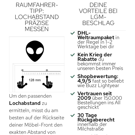
RAUMFAHRER-
DEINE
TIPP:
VORTEILE BEI
LOCHABSTAND
LGM-
PRÄZISE
BESCHLAG
MESSEN
DHL-
Weltraumpaket
in
der Regel in 1–2
Werktage bei dir
Kein Krieg der
Rabatte
du
bekommst immer
unseren besten Preis
Shopbewertung:
4,9/5
fast so beliebt
wie Buzz Lightyear
Vertrauen seit
Um den passenden
2009
über 150.000
Bestellungen ins All
Lochabstand
zu
geschickt
ermitteln, misst du am
30 Tage
besten auf der Rückseite
Rückgaberecht
innerhalb der
deiner Möbel-Front den
Milchstraße
exakten Abstand von