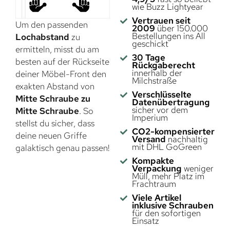
wie Buzz Lightyear
Vertrauen seit
Um den passenden
2009
über 150.000
Bestellungen ins All
Lochabstand
zu
geschickt
ermitteln, misst du am
30 Tage
besten auf der Rückseite
Rückgaberecht
innerhalb der
deiner Möbel-Front den
Milchstraße
exakten Abstand von
Verschlüsselte
Mitte Schraube zu
Datenübertragung
sicher vor dem
Mitte Schraube
. So
Imperium
stellst du sicher, dass
CO2-kompensierter
deine neuen Griffe
Versand
nachhaltig
mit DHL GoGreen
galaktisch genau passen!
Kompakte
Verpackung
weniger
Müll, mehr Platz im
Frachtraum
Viele Artikel
inklusive Schrauben
für den sofortigen
Einsatz