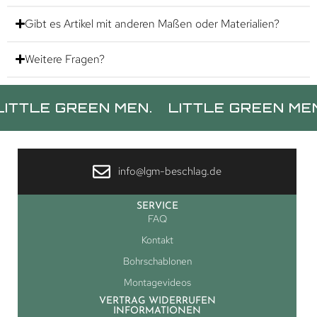
Gibt es Artikel mit anderen Maßen oder Materialien?
Weitere Fragen?
 GREEN MEN.
LITTLE GREEN MEN.
LI
info@lgm-beschlag.de
SERVICE
FAQ
Kontakt
Bohrschablonen
Montagevideos
VERTRAG WIDERRUFEN
INFORMATIONEN