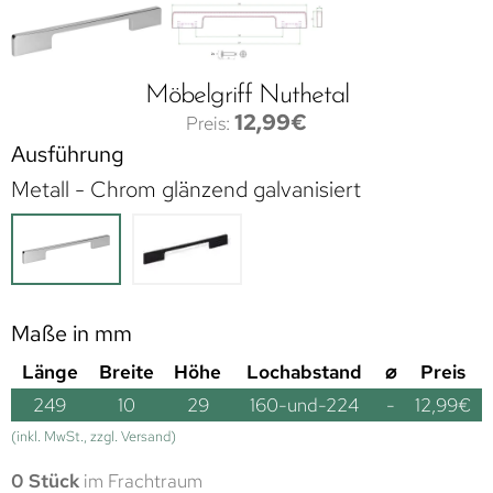
Möbelgriff Nuthetal
12,99
€
Ausführung
Metall - Chrom glänzend galvanisiert
Maße in mm
Länge
Breite
Höhe
Lochabstand
⌀
Preis
249
10
29
160-und-224
-
12,99
€
(inkl. MwSt., zzgl. Versand)
0 Stück
im Frachtraum