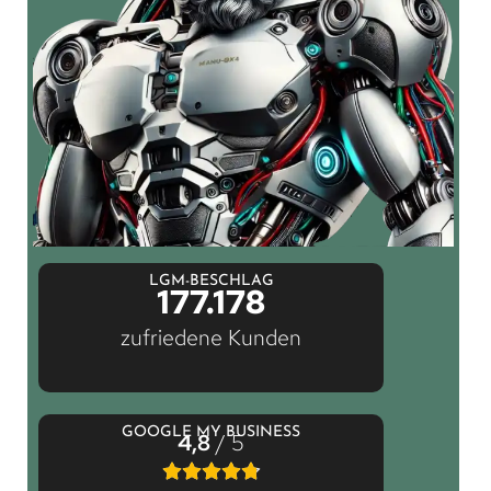
LGM-BESCHLAG
177.178
zufriedene Kunden
GOOGLE MY BUSINESS
4,8
/ 5