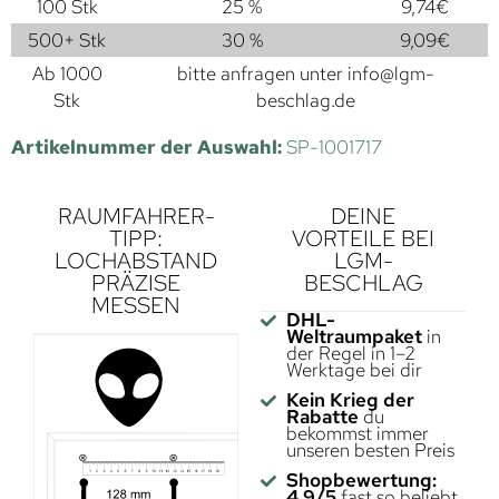
100 Stk
25 %
9,74
€
500+ Stk
30 %
9,09
€
Ab 1000
bitte anfragen unter
info@lgm-
Stk
beschlag.de
Artikelnummer der Auswahl:
SP-1001717
RAUMFAHRER-
DEINE
TIPP:
VORTEILE BEI
LOCHABSTAND
LGM-
PRÄZISE
BESCHLAG
MESSEN
DHL-
Weltraumpaket
in
der Regel in 1–2
Werktage bei dir
Kein Krieg der
Rabatte
du
bekommst immer
unseren besten Preis
Shopbewertung:
4,9/5
fast so beliebt