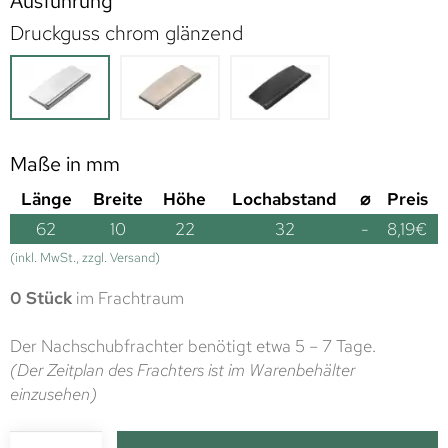
Ausführung
Druckguss chrom glänzend
Maße in mm
Länge
Breite
Höhe
Lochabstand
⌀
Preis
62
10
22
32
-
8,19
€
(inkl. MwSt., zzgl. Versand)
0 Stück
im Frachtraum
Der Nachschubfrachter benötigt etwa 5 – 7 Tage.
(Der Zeitplan des Frachters ist im Warenbehälter
einzusehen)