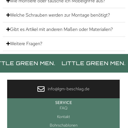
Wie montiere oder tausche ich Möbelgriffe aus?
Welche Schrauben werden zur Montage benötigt?
Gibt es Artikel mit anderen Maßen oder Materialien?
Weitere Fragen?
REEN MEN.
LITTLE GREEN MEN.
LITT
info@lgm-beschlag.de
SERVICE
FAQ
Kontakt
Bohrschablonen