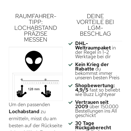
RAUMFAHRER-
DEINE
TIPP:
VORTEILE BEI
LOCHABSTAND
LGM-
PRÄZISE
BESCHLAG
MESSEN
DHL-
Weltraumpaket
in
der Regel in 1–2
Werktage bei dir
Kein Krieg der
Rabatte
du
bekommst immer
unseren besten Preis
Shopbewertung:
4,9/5
fast so beliebt
wie Buzz Lightyear
Vertrauen seit
Um den passenden
2009
über 150.000
Bestellungen ins All
Lochabstand
zu
geschickt
ermitteln, misst du am
30 Tage
besten auf der Rückseite
Rückgaberecht