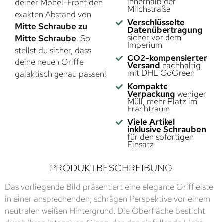
innerhalb der
deiner Möbel-Front den
Milchstraße
exakten Abstand von
Verschlüsselte
Mitte Schraube zu
Datenübertragung
sicher vor dem
Mitte Schraube
. So
Imperium
stellst du sicher, dass
CO2-kompensierter
deine neuen Griffe
Versand
nachhaltig
mit DHL GoGreen
galaktisch genau passen!
Kompakte
Verpackung
weniger
Müll, mehr Platz im
Frachtraum
Viele Artikel
inklusive Schrauben
für den sofortigen
Einsatz
PRODUKTBESCHREIBUNG
Das vorliegende Bild präsentiert eine elegante Griffleiste
in einer ansprechenden, schrägen Perspektive vor einem
neutralen weißen Hintergrund. Die Oberfläche besticht