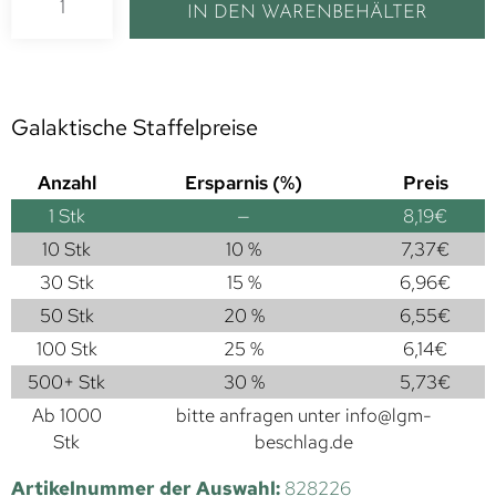
IN DEN WARENBEHÄLTER
Galaktische Staffelpreise
Anzahl
Ersparnis (%)
Preis
1
Stk
—
8,19
€
10 Stk
10 %
7,37
€
30 Stk
15 %
6,96
€
50 Stk
20 %
6,55
€
100 Stk
25 %
6,14
€
500+ Stk
30 %
5,73
€
Ab 1000
bitte anfragen unter
info@lgm-
Stk
beschlag.de
Artikelnummer der Auswahl:
828226