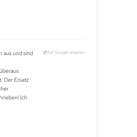
Auf Google ansehen
h aus und sind
 überaus
. Der Ersatz
cher
hrieben! Ich