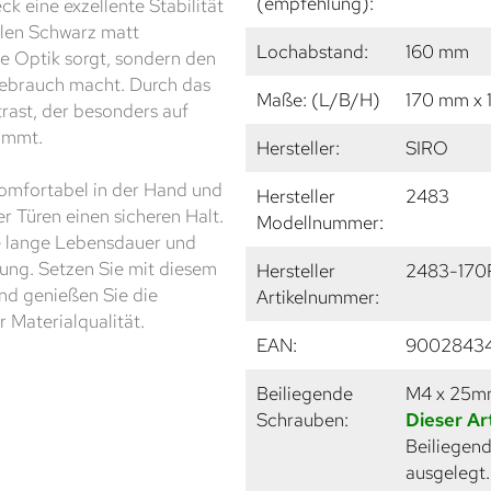
(empfehlung):
k eine exzellente Stabilität
dlen Schwarz matt
Lochabstand:
160 mm
te Optik sorgt, sondern den
Gebrauch macht. Durch das
Maße: (L/B/H)
170 mm x 
trast, der besonders auf
ommt.
Hersteller:
SIRO
komfortabel in der Hand und
Hersteller
2483
 Türen einen sicheren Halt.
Modellnummer:
e lange Lebensdauer und
hung. Setzen Sie mit diesem
Hersteller
2483-170
und genießen Sie die
Artikelnummer:
 Materialqualität.
EAN:
9002843
Beiliegende
M4 x 25
Schrauben:
Dieser Ar
Beiliegend
ausgelegt