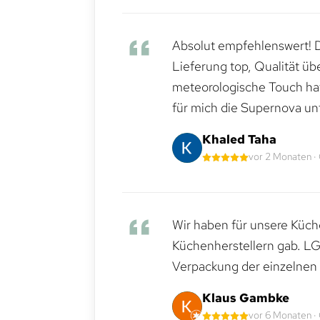
Absolut empfehlenswert! Di
Lieferung top, Qualität üb
meteorologische Touch hat 
für mich die Supernova un
Khaled Taha
vor 2 Monaten ·
Wir haben für unsere Küche
Küchenherstellern gab. LG
Verpackung der einzelnen G
Klaus Gambke
vor 6 Monaten ·