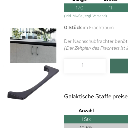
170
11
(inkl. MwSt., zzgl. Versand)
0 Stück
im Frachtraum
Der Nachschubfrachter benöti
(Der Zeitplan des Frachters is
Galaktische Staffelpreise
Anzahl
1
Stk
10 Stk