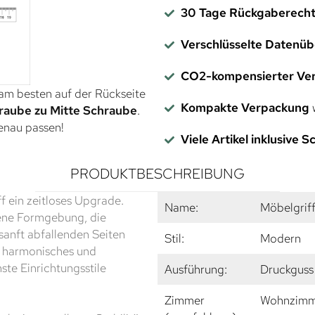
30 Tage Rückgaberech
Verschlüsselte Datenü
CO2-kompensierter Ve
 am besten auf der Rückseite
Kompakte Verpackung
w
raube zu Mitte Schraube
.
genau passen!
Viele Artikel inklusive 
PRODUKTBESCHREIBUNG
f ein zeitloses Upgrade.
Name:
Möbelgrif
ene Formgebung, die
 sanft abfallenden Seiten
Stil:
Modern
in harmonisches und
ste Einrichtungsstile
Ausführung:
Druckguss
Zimmer
Wohnzimme