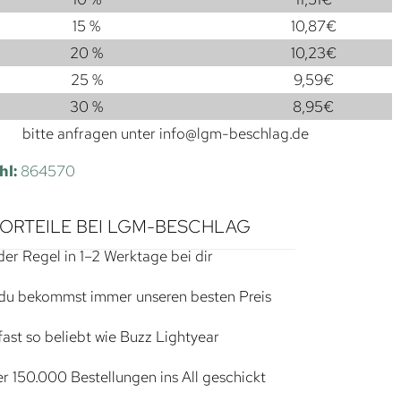
15 %
10,87
€
20 %
10,23
€
25 %
9,59
€
30 %
8,95
€
bitte anfragen unter
info@lgm-beschlag.de
hl:
864570
VORTEILE BEI LGM-BESCHLAG
der Regel in 1–2 Werktage bei dir
du bekommst immer unseren besten Preis
ast so beliebt wie Buzz Lightyear
r 150.000 Bestellungen ins All geschickt