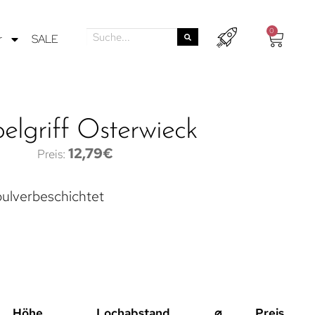
0
r
SALE
lgriff Osterwieck
12,79
€
ulverbeschichtet
Höhe
Lochabstand
⌀
Preis