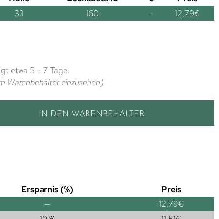
33
160
-
12,79
€
gt etwa 5 – 7 Tage.
t im Warenbehälter einzusehen)
IN DEN WARENBEHÄLTER
Ersparnis (%)
Preis
—
12,79
€
10 %
11,51
€