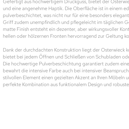
Gefertigt aus hochwertigem Druckguss, bietet der Osterwiec
und eine angenehme Haptik. Die Oberfläche ist in einem e
pulverbeschichtet, was nicht nur für eine besonders elegan
Griff zudem unempfindlich und pflegeleicht im täglichen 
matte Finish entsteht ein dezenter, aber wirkungsvoller Kon
hellen oder hölzernen Fronten hervorragend zur Geltung k
Dank der durchdachten Konstruktion liegt der Osterwieck 
bietet bei jedem Öffnen und Schließen von Schubladen oder
Die hochwertige Pulverbeschichtung garantiert zudem ein
bewahrt die intensive Farbe auch bei intensiver Beanspruc
stilvollen Element einen gezielten Akzent an Ihren Möbeln 
perfekte Kombination aus funktionalem Design und robuster