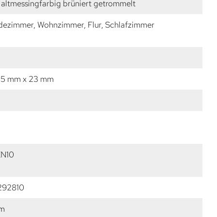
altmessingfarbig brüniert getrommelt
dezimmer, Wohnzimmer, Flur, Schlafzimmer
15 mm x 23 mm
ZN10
292810
mm