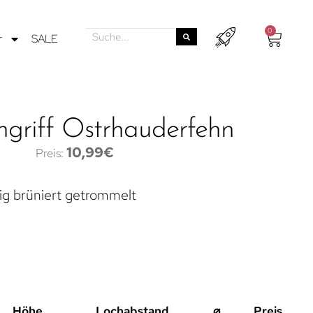
0
r
SALE
griff Ostrhauderfehn
10,99
€
ig brüniert getrommelt
Höhe
Lochabstand
⌀
Preis