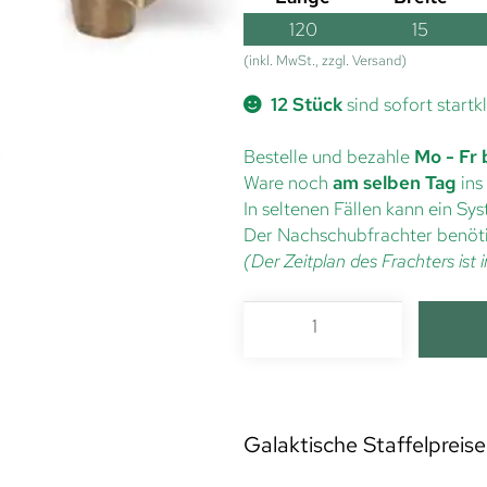
120
15
(inkl. MwSt., zzgl. Versand)
12 Stück
sind sofort startk
Bestelle und bezahle
Mo - Fr 
Ware noch
am selben Tag
ins
In seltenen Fällen kann ein S
Der Nachschubfrachter benöti
(Der Zeitplan des Frachters is
Galaktische Staffelpreise