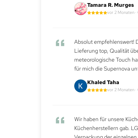
Tamara R. Murges
vor 2 Monaten ·
Absolut empfehlenswert! Di
Lieferung top, Qualität üb
meteorologische Touch hat 
für mich die Supernova un
Khaled Taha
vor 2 Monaten ·
Wir haben für unsere Küche
Küchenherstellern gab. LG
Verpackung der einzelnen G