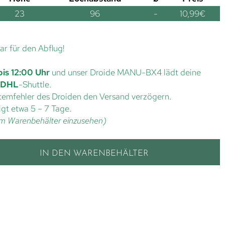
23
96
-
10,99
€
lar für den Abflug!
bis 12:00 Uhr
und unser Droide MANU-BX4 lädt deine
DHL
-Shuttle.
ystemfehler des Droiden den Versand verzögern.
gt etwa 5 – 7 Tage.
t im Warenbehälter einzusehen)
IN DEN WARENBEHÄLTER