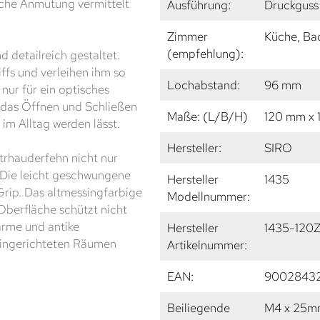
iche Anmutung vermittelt
Ausführung:
Druckguss 
Zimmer
Küche, Ba
(empfehlung):
 detailreich gestaltet.
ffs und verleihen ihm so
Lochabstand:
96 mm
nur für ein optisches
 das Öffnen und Schließen
Maße: (L/B/H)
120 mm x 
m Alltag werden lässt.
Hersteller:
SIRO
strhauderfehn nicht nur
 Die leicht geschwungene
Hersteller
1435
Grip. Das altmessingfarbige
Modellnummer:
Oberfläche schützt nicht
arme und antike
Hersteller
1435-120
 eingerichteten Räumen
Artikelnummer:
EAN:
9002843
Beiliegende
M4 x 25