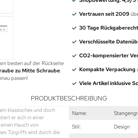
Vertrauen seit 2009
übe
30 Tage Rückgaberech
Verschlüsselte Datenü
CO2-kompensierter Ve
 am besten auf der Rückseite
Kompakte Verpackung
w
raube zu Mitte Schraube
.
genau passen!
Viele Artikel inklusive 
PRODUKTBESCHREIBUNG
ein klassisches und doch
Name:
Stangengr
ert er sich in einer
r einen Hauch von
Stil:
Design
es Türgriffs wird durch die