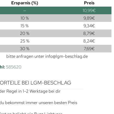
Ersparnis (%)
Preis
—
10,99
€
10 %
9,89
€
15 %
9,34
€
20 %
8,79
€
25 %
8,24
€
30 %
7,69
€
bitte anfragen unter
info@lgm-beschlag.de
hl:
585620
VORTEILE BEI LGM-BESCHLAG
der Regel in 1–2 Werktage bei dir
du bekommst immer unseren besten Preis
ast so beliebt wie Buzz Lightyear