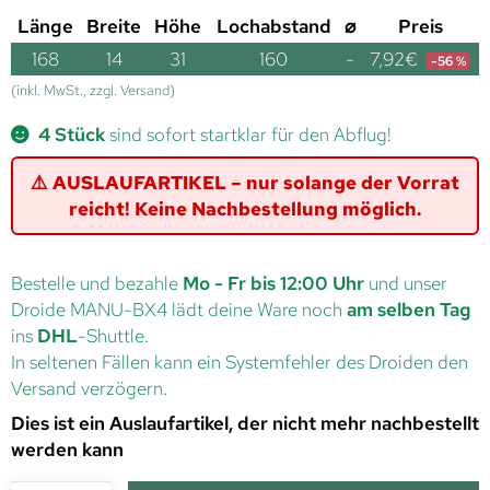
Länge
Breite
Höhe
Lochabstand
⌀
Preis
168
14
31
160
-
7,92
€
-56 %
(inkl. MwSt., zzgl. Versand)
4 Stück
sind sofort startklar für den Abflug!
⚠️ AUSLAUFARTIKEL – nur solange der Vorrat
reicht! Keine Nachbestellung möglich.
Bestelle und bezahle
Mo - Fr bis 12:00 Uhr
und unser
Droide MANU-BX4 lädt deine Ware noch
am selben Tag
ins
DHL
-Shuttle.
In seltenen Fällen kann ein Systemfehler des Droiden den
Versand verzögern.
Dies ist ein Auslaufartikel, der nicht mehr nachbestellt
werden kann