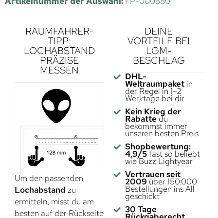
Artikelnummer der Auswahl:
FP-000880
RAUMFAHRER-
DEINE
TIPP:
VORTEILE BEI
LOCHABSTAND
LGM-
PRÄZISE
BESCHLAG
MESSEN
DHL-
Weltraumpaket
in
der Regel in 1–2
Werktage bei dir
Kein Krieg der
Rabatte
du
bekommst immer
unseren besten Preis
Shopbewertung:
4,9/5
fast so beliebt
wie Buzz Lightyear
Vertrauen seit
Um den passenden
2009
über 150.000
Bestellungen ins All
Lochabstand
zu
geschickt
ermitteln, misst du am
30 Tage
besten auf der Rückseite
Rückgaberecht