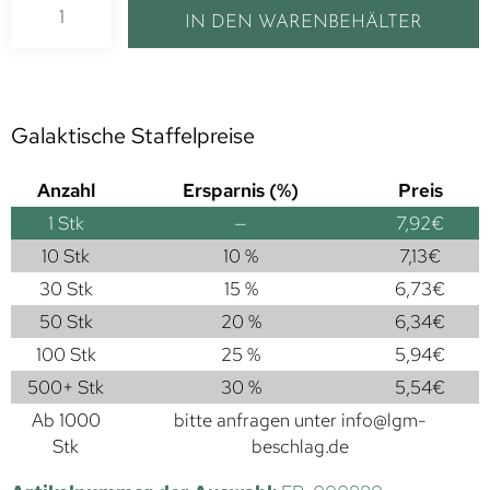
IN DEN WARENBEHÄLTER
Galaktische Staffelpreise
Anzahl
Ersparnis (%)
Preis
1
Stk
—
7,92
€
10 Stk
10 %
7,13
€
30 Stk
15 %
6,73
€
50 Stk
20 %
6,34
€
100 Stk
25 %
5,94
€
500+ Stk
30 %
5,54
€
Ab 1000
bitte anfragen unter
info@lgm-
Stk
beschlag.de