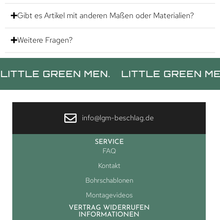
Gibt es Artikel mit anderen Maßen oder Materialien?
Weitere Fragen?
LE GREEN MEN.
LITTLE GREEN MEN.
L
info@lgm-beschlag.de
SERVICE
FAQ
Kontakt
Bohrschablonen
Montagevideos
VERTRAG WIDERRUFEN
INFORMATIONEN