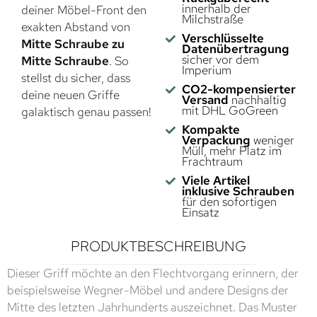
innerhalb der
deiner Möbel-Front den
Milchstraße
exakten Abstand von
Verschlüsselte
Mitte Schraube zu
Datenübertragung
sicher vor dem
Mitte Schraube
. So
Imperium
stellst du sicher, dass
CO2-kompensierter
deine neuen Griffe
Versand
nachhaltig
mit DHL GoGreen
galaktisch genau passen!
Kompakte
Verpackung
weniger
Müll, mehr Platz im
Frachtraum
Viele Artikel
inklusive Schrauben
für den sofortigen
Einsatz
PRODUKTBESCHREIBUNG
Dieser Griff möchte an den Flechtvorgang erinnern, der
beispielsweise Wegner-Möbel und andere Designs der
Mitte des letzten Jahrhunderts auszeichnet. Das Muster