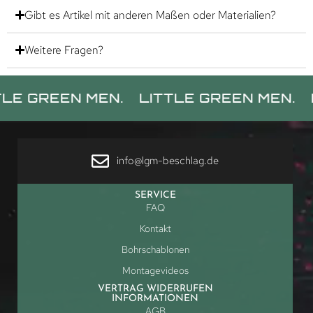
Gibt es Artikel mit anderen Maßen oder Materialien?
Weitere Fragen?
REEN MEN.
LITTLE GREEN MEN.
LITTL
info@lgm-beschlag.de
SERVICE
FAQ
Kontakt
Bohrschablonen
Montagevideos
VERTRAG WIDERRUFEN
INFORMATIONEN
AGB