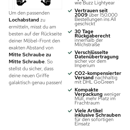
wie Buzz Lightyear
Vertrauen seit
Um den passenden
2009
über 150.000
Bestellungen ins All
Lochabstand
zu
geschickt
ermitteln, misst du am
30 Tage
besten auf der Rückseite
Rückgaberecht
innerhalb der
deiner Möbel-Front den
Milchstraße
exakten Abstand von
Verschlüsselte
Mitte Schraube zu
Datenübertragung
sicher vor dem
Mitte Schraube
. So
Imperium
stellst du sicher, dass
CO2-kompensierter
deine neuen Griffe
Versand
nachhaltig
mit DHL GoGreen
galaktisch genau passen!
Kompakte
Verpackung
weniger
Müll, mehr Platz im
Frachtraum
Viele Artikel
inklusive Schrauben
für den sofortigen
Einsatz