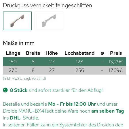
Druckguss vernickelt feingeschliffen
Maße in mm
Länge
Breite
Höhe
Lochabstand
⌀
Preis
150
8
27
128
-
13,29
€
270
8
27
256
-
17,69
€
(inkl. MwSt., zzgl. Versand)
8 Stück
sind sofort startklar für den Abflug!
Bestelle und bezahle
Mo - Fr bis 12:00 Uhr
und unser
Droide MANU-BX4 lädt deine Ware noch
am selben Tag
ins
DHL
-Shuttle.
In seltenen Fällen kann ein Systemfehler des Droiden den