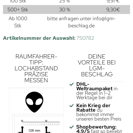
100 Stk
25 %
9,97
€
500+ Stk
30 %
9,30
€
Ab 1000
bitte anfragen unter
info@lgm-
Stk
beschlag.de
Artikelnummer der Auswahl:
750782
RAUMFAHRER-
DEINE
TIPP:
VORTEILE BEI
LOCHABSTAND
LGM-
PRÄZISE
BESCHLAG
MESSEN
DHL-
Weltraumpaket
in
der Regel in 1–2
Werktage bei dir
Kein Krieg der
Rabatte
du
bekommst immer
unseren besten Preis
Shopbewertung:
4,9/5
fast so beliebt