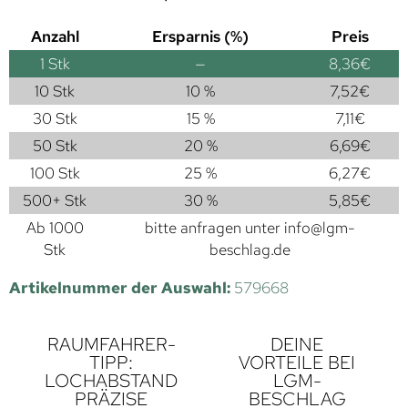
Anzahl
Ersparnis (%)
Preis
1
Stk
—
8,36
€
10 Stk
10 %
7,52
€
30 Stk
15 %
7,11
€
50 Stk
20 %
6,69
€
100 Stk
25 %
6,27
€
500+ Stk
30 %
5,85
€
Ab 1000
bitte anfragen unter
info@lgm-
Stk
beschlag.de
Artikelnummer der Auswahl:
579668
RAUMFAHRER-
DEINE
TIPP:
VORTEILE BEI
LOCHABSTAND
LGM-
PRÄZISE
BESCHLAG