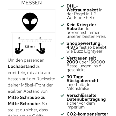
MESSEN
DHL-
Weltraumpaket
in
der Regel in 1–2
Werktage bei dir
Kein Krieg der
Rabatte
du
bekommst immer
unseren besten Preis
Shopbewertung:
4,9/5
fast so beliebt
wie Buzz Lightyear
Vertrauen seit
Um den passenden
2009
über 150.000
Bestellungen ins All
Lochabstand
zu
geschickt
ermitteln, misst du am
30 Tage
besten auf der Rückseite
Rückgaberecht
innerhalb der
deiner Möbel-Front den
Milchstraße
exakten Abstand von
Verschlüsselte
Mitte Schraube zu
Datenübertragung
sicher vor dem
Mitte Schraube
. So
Imperium
stellst du sicher, dass
CO2-kompensierter
deine neuen Griffe