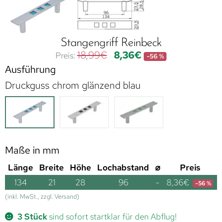
Stangengriff Reinbeck
18,99
€
8,36
€
-56 %
Ausführung
Druckguss chrom glänzend blau
Maße in mm
Länge
Breite
Höhe
Lochabstand
⌀
Preis
134
21
28
96
-
8,36
€
-56 %
(inkl. MwSt., zzgl. Versand)
3 Stück
sind sofort startklar für den Abflug!