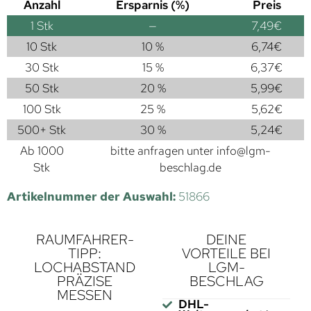
Anzahl
Ersparnis (%)
Preis
1
Stk
—
7,49
€
10 Stk
10 %
6,74
€
30 Stk
15 %
6,37
€
50 Stk
20 %
5,99
€
100 Stk
25 %
5,62
€
500+ Stk
30 %
5,24
€
Ab 1000
bitte anfragen unter
info@lgm-
Stk
beschlag.de
Artikelnummer der Auswahl:
51866
RAUMFAHRER-
DEINE
TIPP:
VORTEILE BEI
LOCHABSTAND
LGM-
PRÄZISE
BESCHLAG
MESSEN
DHL-