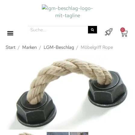
0
Start
/
Marken
/
LGM-Beschlag
/
Möbelgriff Rope