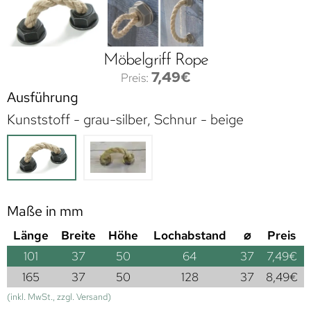
Möbelgriff Rope
7,49
€
Ausführung
Kunststoff - grau-silber, Schnur - beige
Maße in mm
Länge
Breite
Höhe
Lochabstand
⌀
Preis
101
37
50
64
37
7,49
€
165
37
50
128
37
8,49
€
(inkl. MwSt., zzgl. Versand)