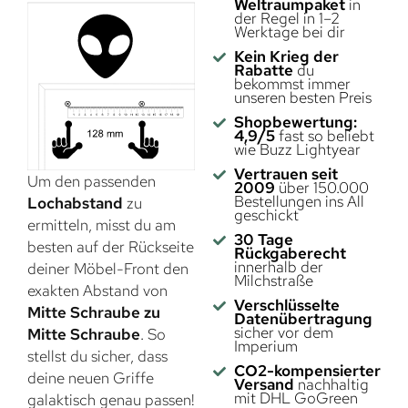
Weltraumpaket
in
der Regel in 1–2
Werktage bei dir
Kein Krieg der
Rabatte
du
bekommst immer
unseren besten Preis
Shopbewertung:
4,9/5
fast so beliebt
wie Buzz Lightyear
Vertrauen seit
Um den passenden
2009
über 150.000
Bestellungen ins All
Lochabstand
zu
geschickt
ermitteln, misst du am
30 Tage
besten auf der Rückseite
Rückgaberecht
innerhalb der
deiner Möbel-Front den
Milchstraße
exakten Abstand von
Verschlüsselte
Mitte Schraube zu
Datenübertragung
sicher vor dem
Mitte Schraube
. So
Imperium
stellst du sicher, dass
CO2-kompensierter
deine neuen Griffe
Versand
nachhaltig
mit DHL GoGreen
galaktisch genau passen!