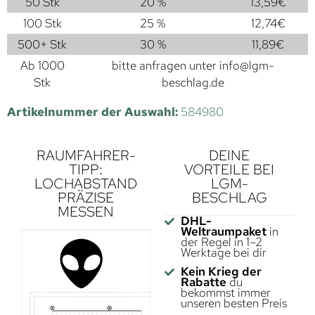
50 Stk
20 %
13,59
€
100 Stk
25 %
12,74
€
500+ Stk
30 %
11,89
€
Ab 1000
bitte anfragen unter
info@lgm-
Stk
beschlag.de
Artikelnummer der Auswahl:
584980
RAUMFAHRER-
DEINE
TIPP:
VORTEILE BEI
LOCHABSTAND
LGM-
PRÄZISE
BESCHLAG
MESSEN
DHL-
Weltraumpaket
in
der Regel in 1–2
Werktage bei dir
Kein Krieg der
Rabatte
du
bekommst immer
unseren besten Preis