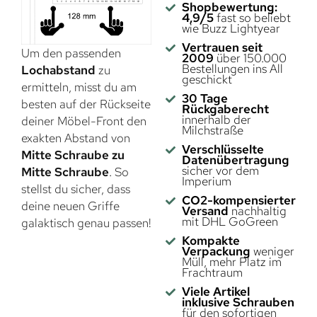
Shopbewertung:
4,9/5
fast so beliebt
wie Buzz Lightyear
Vertrauen seit
Um den passenden
2009
über 150.000
Bestellungen ins All
Lochabstand
zu
geschickt
ermitteln, misst du am
30 Tage
besten auf der Rückseite
Rückgaberecht
innerhalb der
deiner Möbel-Front den
Milchstraße
exakten Abstand von
Verschlüsselte
Mitte Schraube zu
Datenübertragung
sicher vor dem
Mitte Schraube
. So
Imperium
stellst du sicher, dass
CO2-kompensierter
deine neuen Griffe
Versand
nachhaltig
mit DHL GoGreen
galaktisch genau passen!
Kompakte
Verpackung
weniger
Müll, mehr Platz im
Frachtraum
Viele Artikel
inklusive Schrauben
für den sofortigen