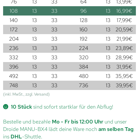
76
13
33
64
13
13,99
€
108
13
33
96
13
16,99
€
140
13
33
128
13
17,99
€
172
13
33
160
13
20,59
€
204
13
33
192
13
21,99
€
236
13
33
224
13
23,89
€
332
13
33
320
13
28,99
€
396
13
33
384
13
31,95
€
492
13
33
480
13
35,95
€
748
13
33
736
13
39,95
€
(inkl. MwSt., zzgl. Versand)
10 Stück
sind sofort startklar für den Abflug!
Bestelle und bezahle
Mo - Fr bis 12:00 Uhr
und unser
Droide MANU-BX4 lädt deine Ware noch
am selben Tag
ins
DHL
-Shuttle.