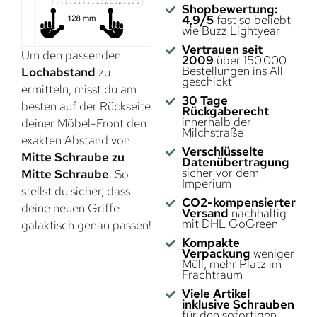
Shopbewertung:
4,9/5
fast so beliebt
wie Buzz Lightyear
Vertrauen seit
Um den passenden
2009
über 150.000
Bestellungen ins All
Lochabstand
zu
geschickt
ermitteln, misst du am
30 Tage
besten auf der Rückseite
Rückgaberecht
innerhalb der
deiner Möbel-Front den
Milchstraße
exakten Abstand von
Verschlüsselte
Mitte Schraube zu
Datenübertragung
sicher vor dem
Mitte Schraube
. So
Imperium
stellst du sicher, dass
CO2-kompensierter
deine neuen Griffe
Versand
nachhaltig
mit DHL GoGreen
galaktisch genau passen!
Kompakte
Verpackung
weniger
Müll, mehr Platz im
Frachtraum
Viele Artikel
inklusive Schrauben
für den sofortigen