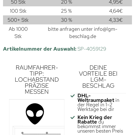
50 Stk
20 %
4,95
€
100 Stk
25 %
4,64
€
500+ Stk
30 %
4,33
€
Ab 1000
bitte anfragen unter
info@lgm-
Stk
beschlag.de
Artikelnummer der Auswahl:
SP-4059129
RAUMFAHRER-
DEINE
TIPP:
VORTEILE BEI
LOCHABSTAND
LGM-
PRÄZISE
BESCHLAG
MESSEN
DHL-
Weltraumpaket
in
der Regel in 1–2
Werktage bei dir
Kein Krieg der
Rabatte
du
bekommst immer
unseren besten Preis