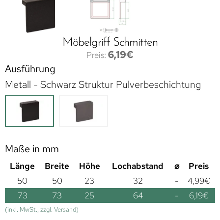
Möbelgriff Schmitten
6,19
€
Ausführung
Metall - Schwarz Struktur Pulverbeschichtung
Maße in mm
Länge
Breite
Höhe
Lochabstand
⌀
Preis
50
50
23
32
-
4,99
€
73
73
25
64
-
6,19
€
(inkl. MwSt., zzgl. Versand)