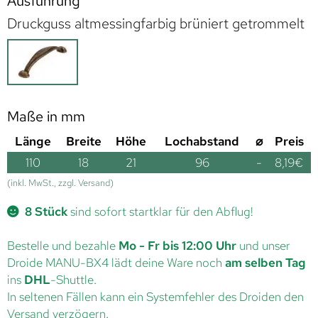
Ausführung
Druckguss altmessingfarbig brüniert getrommelt
Maße in mm
Länge
Breite
Höhe
Lochabstand
⌀
Preis
110
18
21
96
-
8,19
€
(inkl. MwSt., zzgl. Versand)
8 Stück
sind sofort startklar für den Abflug!
Bestelle und bezahle
Mo - Fr bis 12:00 Uhr
und unser
Droide MANU-BX4 lädt deine Ware noch
am selben Tag
ins
DHL
-Shuttle.
In seltenen Fällen kann ein Systemfehler des Droiden den
Versand verzögern.