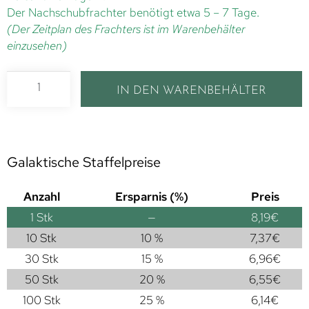
Der Nachschubfrachter benötigt etwa 5 – 7 Tage.
(Der Zeitplan des Frachters ist im Warenbehälter
einzusehen)
IN DEN WARENBEHÄLTER
Galaktische Staffelpreise
Anzahl
Ersparnis (%)
Preis
1
Stk
—
8,19
€
10 Stk
10 %
7,37
€
30 Stk
15 %
6,96
€
50 Stk
20 %
6,55
€
100 Stk
25 %
6,14
€