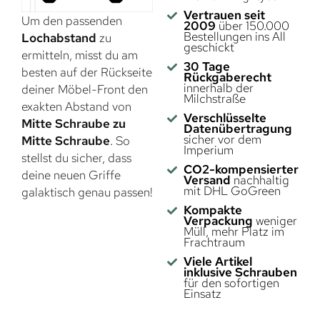
Vertrauen seit
Um den passenden
2009
über 150.000
Bestellungen ins All
Lochabstand
zu
geschickt
ermitteln, misst du am
30 Tage
besten auf der Rückseite
Rückgaberecht
innerhalb der
deiner Möbel-Front den
Milchstraße
exakten Abstand von
Verschlüsselte
Mitte Schraube zu
Datenübertragung
sicher vor dem
Mitte Schraube
. So
Imperium
stellst du sicher, dass
CO2-kompensierter
deine neuen Griffe
Versand
nachhaltig
mit DHL GoGreen
galaktisch genau passen!
Kompakte
Verpackung
weniger
Müll, mehr Platz im
Frachtraum
Viele Artikel
inklusive Schrauben
für den sofortigen
Einsatz