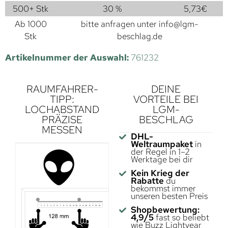
500+ Stk
30 %
5,73
€
Ab 1000
bitte anfragen unter
info@lgm-
Stk
beschlag.de
Artikelnummer der Auswahl:
761232
RAUMFAHRER-
DEINE
TIPP:
VORTEILE BEI
LOCHABSTAND
LGM-
PRÄZISE
BESCHLAG
MESSEN
DHL-
Weltraumpaket
in
der Regel in 1–2
Werktage bei dir
Kein Krieg der
Rabatte
du
bekommst immer
unseren besten Preis
Shopbewertung:
4,9/5
fast so beliebt
wie Buzz Lightyear