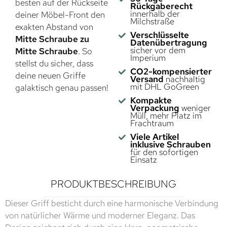
besten auf der Rückseite
Rückgaberecht
innerhalb der
deiner Möbel-Front den
Milchstraße
exakten Abstand von
Verschlüsselte
Mitte Schraube zu
Datenübertragung
sicher vor dem
Mitte Schraube
. So
Imperium
stellst du sicher, dass
CO2-kompensierter
deine neuen Griffe
Versand
nachhaltig
mit DHL GoGreen
galaktisch genau passen!
Kompakte
Verpackung
weniger
Müll, mehr Platz im
Frachtraum
Viele Artikel
inklusive Schrauben
für den sofortigen
Einsatz
PRODUKTBESCHREIBUNG
Dieser Griff besticht durch eine harmonische Verbindung
von natürlicher Wärme und moderner Eleganz. Das