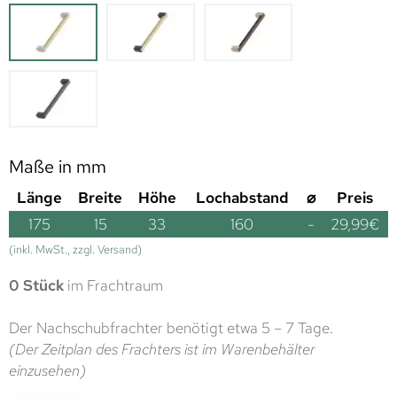
Maße in mm
Länge
Breite
Höhe
Lochabstand
⌀
Preis
175
15
33
160
-
29,99
€
(inkl. MwSt., zzgl. Versand)
0 Stück
im Frachtraum
Der Nachschubfrachter benötigt etwa 5 – 7 Tage.
(Der Zeitplan des Frachters ist im Warenbehälter
einzusehen)