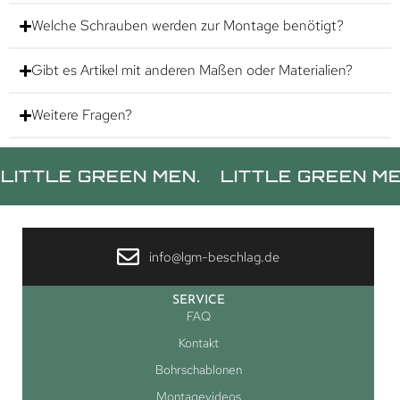
Welche Schrauben werden zur Montage benötigt?
Gibt es Artikel mit anderen Maßen oder Materialien?
Weitere Fragen?
LE GREEN MEN.
LITTLE GREEN MEN.
L
info@lgm-beschlag.de
SERVICE
FAQ
Kontakt
Bohrschablonen
Montagevideos