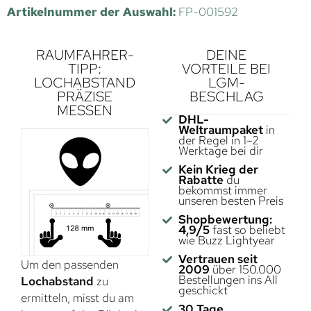
Artikelnummer der Auswahl:
FP-001592
RAUMFAHRER-
DEINE
TIPP:
VORTEILE BEI
LOCHABSTAND
LGM-
PRÄZISE
BESCHLAG
MESSEN
DHL-
Weltraumpaket
in
der Regel in 1–2
Werktage bei dir
Kein Krieg der
Rabatte
du
bekommst immer
unseren besten Preis
Shopbewertung:
4,9/5
fast so beliebt
wie Buzz Lightyear
Vertrauen seit
Um den passenden
2009
über 150.000
Bestellungen ins All
Lochabstand
zu
geschickt
ermitteln, misst du am
30 Tage