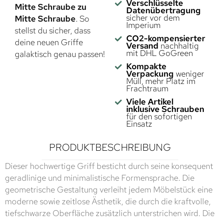
Verschlüsselte
Mitte Schraube zu
Datenübertragung
sicher vor dem
Mitte Schraube
. So
Imperium
stellst du sicher, dass
CO2-kompensierter
deine neuen Griffe
Versand
nachhaltig
mit DHL GoGreen
galaktisch genau passen!
Kompakte
Verpackung
weniger
Müll, mehr Platz im
Frachtraum
Viele Artikel
inklusive Schrauben
für den sofortigen
Einsatz
PRODUKTBESCHREIBUNG
Dieser hochwertige Griff besticht durch seine konsequent
geradlinige und minimalistische Formensprache. Die
geometrische Gestaltung verleiht jedem Möbelstück eine
moderne sowie zeitlose Ästhetik, die durch die kraftvolle,
tiefschwarze Oberfläche zusätzlich unterstrichen wird. Die