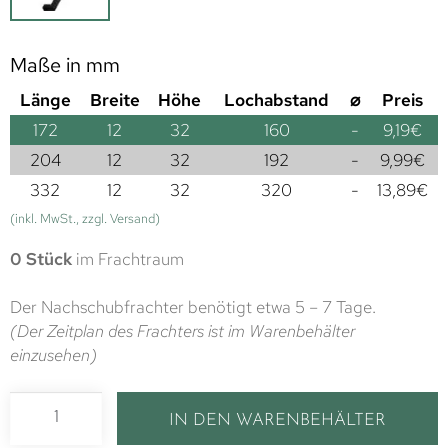
Maße in mm
Länge
Breite
Höhe
Lochabstand
⌀
Preis
172
12
32
160
-
9,19
€
204
12
32
192
-
9,99
€
332
12
32
320
-
13,89
€
(inkl. MwSt., zzgl. Versand)
0 Stück
im Frachtraum
Der Nachschubfrachter benötigt etwa 5 – 7 Tage.
(Der Zeitplan des Frachters ist im Warenbehälter
einzusehen)
IN DEN WARENBEHÄLTER