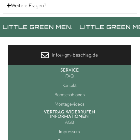
Weitere Fragen?
LE GREEN MEN.
LITTLE GREEN MEN.
L
info@lgm-beschlag.de
SERVICE
FAQ
Kontakt
Bohrschablonen
Montagevideos
VERTRAG WIDERRUFEN
INFORMATIONEN
AGB
Impressum