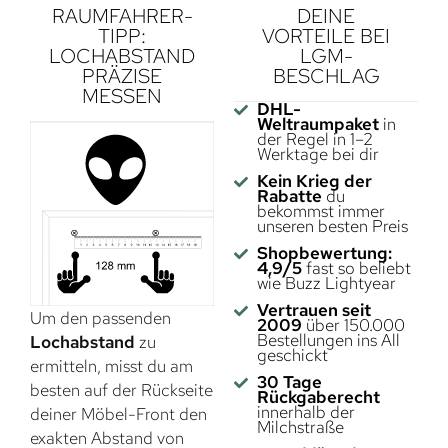
RAUMFAHRER-
DEINE
TIPP:
VORTEILE BEI
LOCHABSTAND
LGM-
PRÄZISE
BESCHLAG
MESSEN
DHL-
Weltraumpaket
in
der Regel in 1–2
Werktage bei dir
Kein Krieg der
Rabatte
du
bekommst immer
unseren besten Preis
Shopbewertung:
4,9/5
fast so beliebt
wie Buzz Lightyear
Vertrauen seit
Um den passenden
2009
über 150.000
Bestellungen ins All
Lochabstand
zu
geschickt
ermitteln, misst du am
30 Tage
besten auf der Rückseite
Rückgaberecht
innerhalb der
deiner Möbel-Front den
Milchstraße
exakten Abstand von