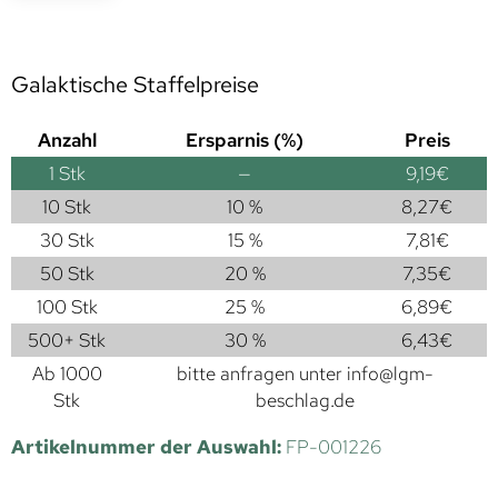
Galaktische Staffelpreise
Anzahl
Ersparnis (%)
Preis
1
Stk
—
9,19
€
10 Stk
10 %
8,27
€
30 Stk
15 %
7,81
€
50 Stk
20 %
7,35
€
100 Stk
25 %
6,89
€
500+ Stk
30 %
6,43
€
Ab 1000
bitte anfragen unter
info@lgm-
Stk
beschlag.de
Artikelnummer der Auswahl:
FP-001226