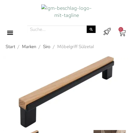
0
Start
/
Marken
/
Siro
/
Möbelgriff Sülzetal