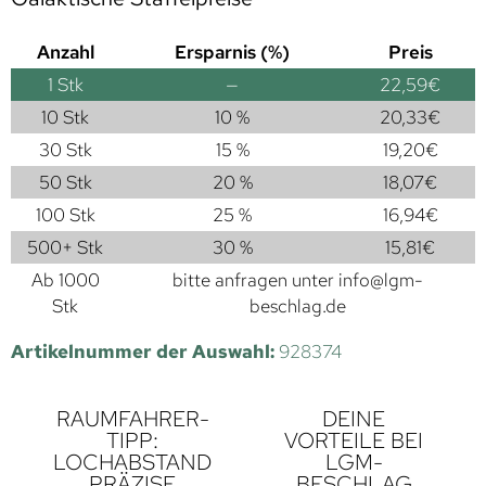
Anzahl
Ersparnis (%)
Preis
1
Stk
—
22,59
€
10 Stk
10 %
20,33
€
30 Stk
15 %
19,20
€
50 Stk
20 %
18,07
€
100 Stk
25 %
16,94
€
500+ Stk
30 %
15,81
€
Ab 1000
bitte anfragen unter
info@lgm-
Stk
beschlag.de
Artikelnummer der Auswahl:
928374
RAUMFAHRER-
DEINE
TIPP:
VORTEILE BEI
LOCHABSTAND
LGM-
PRÄZISE
BESCHLAG