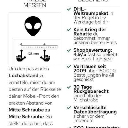
MESSEN
DHL-
Weltraumpaket
in
der Regel in 1–2
Werktage bei dir
Kein Krieg der
Rabatte
du
bekommst immer
unseren besten Preis
Shopbewertung:
4,9/5
fast so beliebt
wie Buzz Lightyear
Vertrauen seit
Um den passenden
2009
über 150.000
Bestellungen ins All
Lochabstand
zu
geschickt
ermitteln, misst du am
30 Tage
besten auf der Rückseite
Rückgaberecht
innerhalb der
deiner Möbel-Front den
Milchstraße
exakten Abstand von
Verschlüsselte
Mitte Schraube zu
Datenübertragung
sicher vor dem
Mitte Schraube
. So
Imperium
stellst du sicher, dass