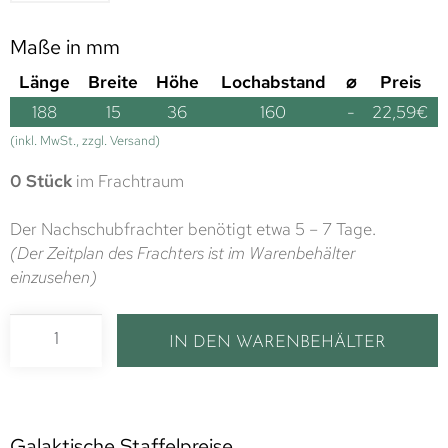
Maße in mm
Länge
Breite
Höhe
Lochabstand
⌀
Preis
188
15
36
160
-
22,59
€
(inkl. MwSt., zzgl. Versand)
0 Stück
im Frachtraum
Der Nachschubfrachter benötigt etwa 5 – 7 Tage.
(Der Zeitplan des Frachters ist im Warenbehälter
einzusehen)
IN DEN WARENBEHÄLTER
Galaktische Staffelpreise