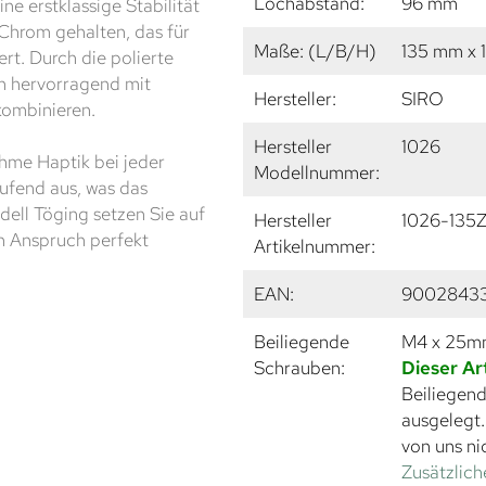
Lochabstand:
96 mm
e erstklassige Stabilität
 Chrom gehalten, das für
Maße: (L/B/H)
135 mm x 
ert. Durch die polierte
ch hervorragend mit
Hersteller:
SIRO
kombinieren.
Hersteller
1026
hme Haptik bei jeder
Modellnummer:
aufend aus, was das
ll Töging setzen Sie auf
Hersteller
1026-135
en Anspruch perfekt
Artikelnummer:
EAN:
9002843
Beiliegende
M4 x 25
Schrauben:
Dieser Ar
Beiliegend
ausgelegt
von uns ni
Zusätzlich