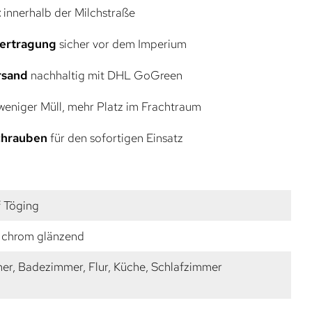
t
innerhalb der Milchstraße
bertragung
sicher vor dem Imperium
rsand
nachhaltig mit DHL GoGreen
eniger Müll, mehr Platz im Frachtraum
Schrauben
für den sofortigen Einsatz
f Töging
 chrom glänzend
r, Badezimmer, Flur, Küche, Schlafzimmer