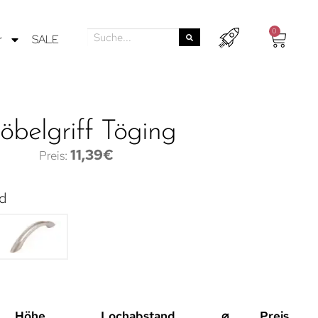
0
r
SALE
belgriff Töging
11,39
€
d
Höhe
Lochabstand
⌀
Preis