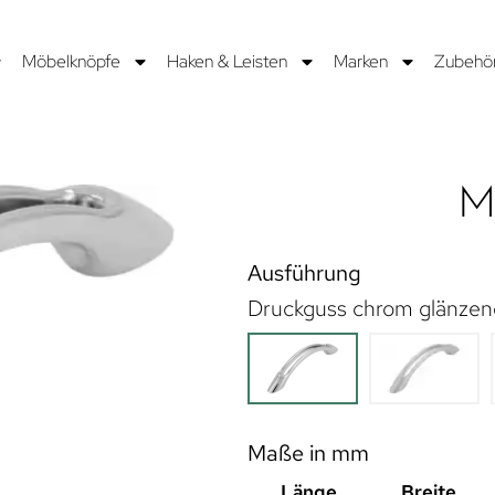
Möbelknöpfe
Haken & Leisten
Marken
Zubehö
Mö
Ausführung
Druckguss chrom glänzen
Maße in mm
Länge
Breite