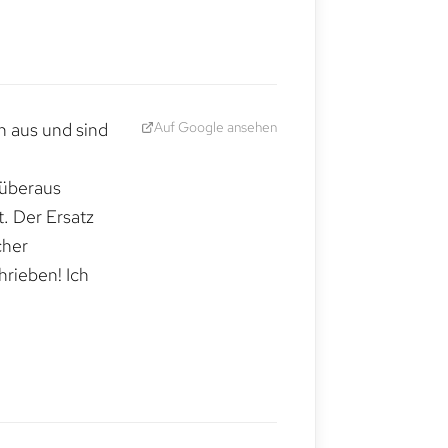
Auf Google ansehen
h aus und sind
 überaus
. Der Ersatz
cher
hrieben! Ich