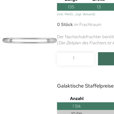
135
13
(inkl. MwSt., zzgl. Versand)
0 Stück
im Frachtraum
Der Nachschubfrachter benöti
(Der Zeitplan des Frachters is
Galaktische Staffelpreise
Anzahl
1
Stk
10 Stk