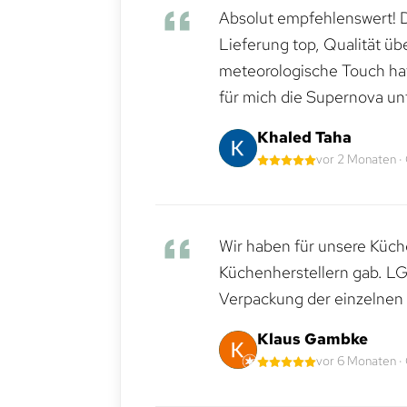
Absolut empfehlenswert! Di
Lieferung top, Qualität üb
meteorologische Touch hat 
für mich die Supernova un
Khaled Taha
vor 2 Monaten ·
Wir haben für unsere Küche
Küchenherstellern gab. LG
Verpackung der einzelnen G
Klaus Gambke
vor 6 Monaten ·