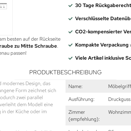
30 Tage Rückgaberech
Verschlüsselte Datenü
CO2-kompensierter Ve
 am besten auf der Rückseite
Kompakte Verpackung
w
raube zu Mitte Schraube
.
genau passen!
Viele Artikel inklusive 
PRODUKTBESCHREIBUNG
nd modernes Design, das
Name:
Möbelgrif
ungene Form zeichnet sich
odurch zwei parallel
Ausführung:
Druckguss
 verleiht dem Modell eine
g in der Küche oder im
Zimmer
Wohnzimme
(empfehlung):