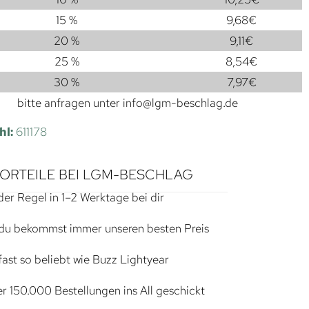
15 %
9,68
€
20 %
9,11
€
25 %
8,54
€
30 %
7,97
€
bitte anfragen unter
info@lgm-beschlag.de
hl:
611178
VORTEILE BEI LGM-BESCHLAG
der Regel in 1–2 Werktage bei dir
du bekommst immer unseren besten Preis
ast so beliebt wie Buzz Lightyear
r 150.000 Bestellungen ins All geschickt