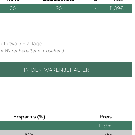
26
96
-
11,39
€
gt etwa 5 – 7 Tage.
t im Warenbehälter einzusehen)
IN DEN WARENBEHÄLTER
Ersparnis (%)
Preis
—
11,39
€
10 %
10,25
€