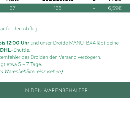
27
128
-
6,59
€
lar für den Abflug!
bis 12:00 Uhr
und unser Droide MANU-BX4 lädt deine
DHL
-Shuttle.
ystemfehler des Droiden den Versand verzögern.
gt etwa 5 – 7 Tage.
t im Warenbehälter einzusehen)
IN DEN WARENBEHÄLTER