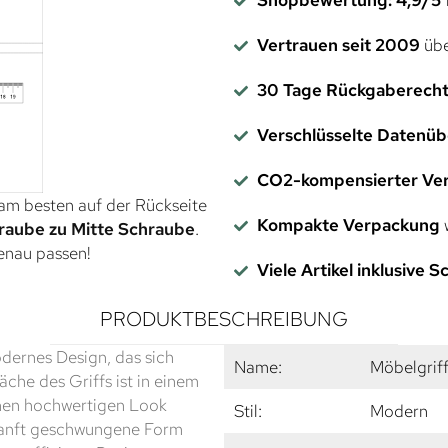
Vertrauen seit 2009
übe
30 Tage Rückgaberech
Verschlüsselte Datenü
CO2-kompensierter Ve
 am besten auf der Rückseite
Kompakte Verpackung
w
raube zu Mitte Schraube
.
genau passen!
Viele Artikel inklusive 
PRODUKTBESCHREIBUNG
odernes Design, das sich
Name:
Möbelgrif
läche des Griffs ist in einem
einen hochwertigen Look
Stil:
Modern
 sanft geschwungene Form