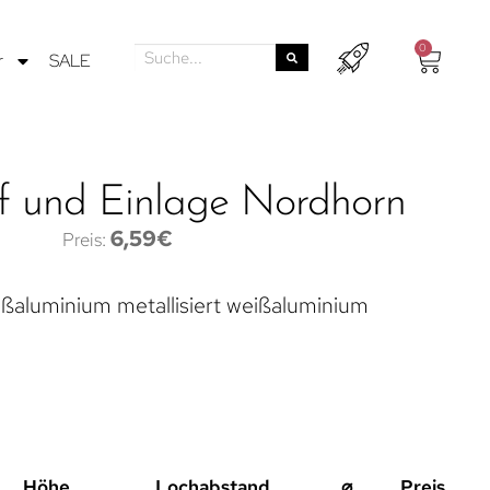
0
r
SALE
f und Einlage Nordhorn
6,59
€
eißaluminium metallisiert weißaluminium
Höhe
Lochabstand
⌀
Preis