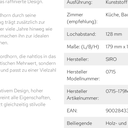
s raffinierte Design.
Ausführung:
Kunststoff
Zimmer
Küche, Ba
dhorn durch seine
(empfehlung):
g trägt zusätzlich zur
ber viele Jahre hinweg wie
Lochabstand:
128 mm
 machen ihn zur idealen
hen.
Maße: (L/B/H)
179 mm x 
rdhorn, die nahtlos in das
Hersteller:
SIRO
hetischen Mehrwert, sondern
 und passt zu einer Vielzahl
Hersteller
0715
Modellnummer:
ativem Design, hoher
Hersteller
0715-179M
reint alle Eigenschaften,
Artikelnummer:
gleichzeitig stilvolle
EAN:
9002843
Beiliegende
Holz- und