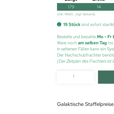
179
14
(inkl. MwSt., zzgl. Versand)
19 Stück
sind sofort startk
Bestelle und bezahle
Mo - Fr 
Ware noch
am selben Tag
ins
In seltenen Fällen kann ein S
Der Nachschubfrachter benöti
(Der Zeitplan des Frachters is
Galaktische Staffelpreise