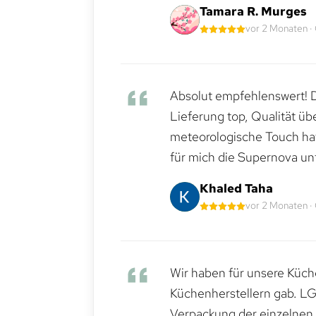
Tamara R. Murges
vor 2 Monaten ·
Absolut empfehlenswert! Di
Lieferung top, Qualität üb
meteorologische Touch hat 
für mich die Supernova un
Khaled Taha
vor 2 Monaten ·
Wir haben für unsere Küche
Küchenherstellern gab. LG
Verpackung der einzelnen G