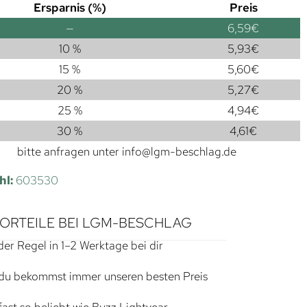
Ersparnis (%)
Preis
—
6,59
€
10 %
5,93
€
15 %
5,60
€
20 %
5,27
€
25 %
4,94
€
30 %
4,61
€
bitte anfragen unter
info@lgm-beschlag.de
hl:
603530
VORTEILE BEI LGM-BESCHLAG
der Regel in 1–2 Werktage bei dir
du bekommst immer unseren besten Preis
ast so beliebt wie Buzz Lightyear