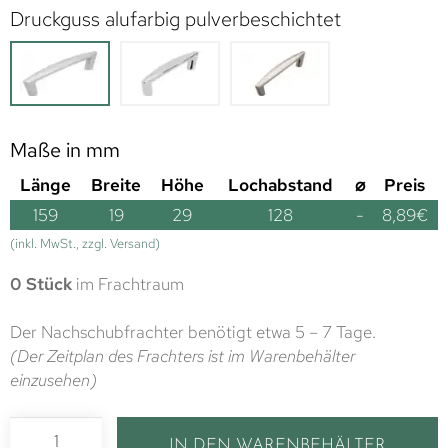
Druckguss alufarbig pulverbeschichtet
Maße in mm
Länge
Breite
Höhe
Lochabstand
⌀
Preis
159
19
29
128
-
8,89
€
(inkl. MwSt., zzgl. Versand)
0 Stück
im Frachtraum
Der Nachschubfrachter benötigt etwa 5 – 7 Tage.
(Der Zeitplan des Frachters ist im Warenbehälter
einzusehen)
IN DEN WARENBEHÄLTER