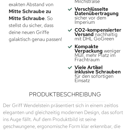
Milchstraße
exakten Abstand von
Verschlüsselte
Mitte Schraube zu
Datenübertragung
sicher vor dem
Mitte Schraube
. So
Imperium
stellst du sicher, dass
CO2-kompensierter
deine neuen Griffe
Versand
nachhaltig
mit DHL GoGreen
galaktisch genau passen!
Kompakte
Verpackung
weniger
Müll, mehr Platz im
Frachtraum
Viele Artikel
inklusive Schrauben
für den sofortigen
Einsatz
PRODUKTBESCHREIBUNG
Der Griff Wendelstein präsentiert sich in einem zeitlos
eleganten und gleichzeitig modernen Design, das sofort
ins Auge fällt. Auf dem Produktbild ist seine
geschwungene, ergonomische Form klar erkennbar, die