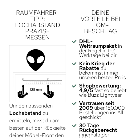
RAUMFAHRER-
DEINE
TIPP:
VORTEILE BEI
LOCHABSTAND
LGM-
PRÄZISE
BESCHLAG
MESSEN
DHL-
Weltraumpaket
in
der Regel in 1–2
Werktage bei dir
Kein Krieg der
Rabatte
du
bekommst immer
unseren besten Preis
Shopbewertung:
4,9/5
fast so beliebt
wie Buzz Lightyear
Vertrauen seit
Um den passenden
2009
über 150.000
Bestellungen ins All
Lochabstand
zu
geschickt
ermitteln, misst du am
30 Tage
besten auf der Rückseite
Rückgaberecht
innerhalb der
deiner Möbel-Front den